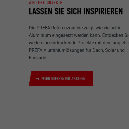
WEITERE OBJEKTE
Name
LASSEN SIE SICH INSPIRIEREN
Zweck
MARKETING & E
Anbieter
"Marketing & ex
Die PREFA Referenzgalerie zeigt, wie vielseitig
verwendet, um p
Laufzeit
Aluminium eingesetzt werden kann. Entdecken Si
hinweg beobacht
Videoplattform
weitere beeindruckende Projekte mit den langlebi
Name
Zweck
PREFA Aluminiumlösungen für Dach, Solar und
Name
Anbieter
Fassade.
Anbieter
Name
Laufzeit
MEHR REFERENZEN ANSEHEN
Laufzeit
Anbieter
Zweck
Laufzeit
Zweck
Zweck