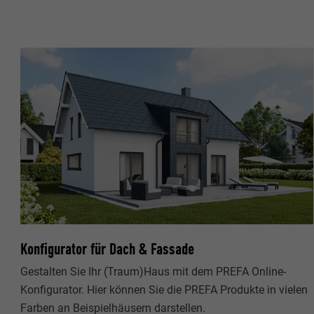
Name
Name
Anbieter
Anbieter
Laufzeit
Laufzeit
Zweck
Zweck
Name
Name
Anbieter
Anbieter
Laufzeit
Laufzeit
Konfigurator für Dach & Fassade
Zweck
Gestalten Sie Ihr (Traum)Haus mit dem PREFA Online-
Zweck
Konfigurator. Hier können Sie die PREFA Produkte in vielen
Farben an Beispielhäusern darstellen.