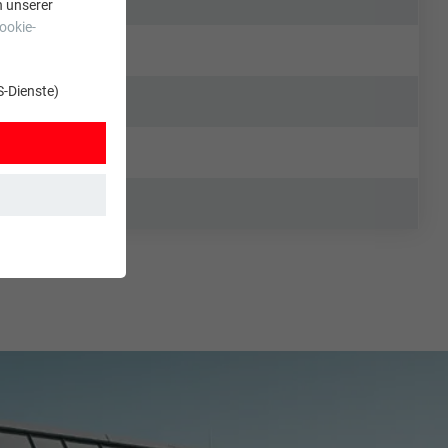
n unserer
ookie-
S-Dienste)
t. Dadurch ist
zt wird.