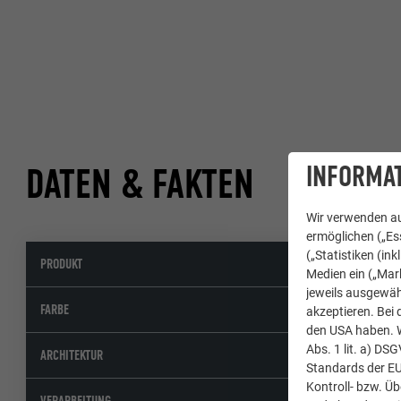
INFORMAT
DATEN & FAKTEN
Wir verwenden au
ermöglichen („Ess
(„Statistiken (in
PRODUKT
PREF
Medien ein („Mark
jeweils ausgewäh
23 S
FARBE
akzeptieren. Bei 
den USA haben. We
Abs. 1 lit. a) DS
Rena
ARCHITEKTUR
Standards der E
Kontroll- bzw. Ü
Entre
VERARBEITUNG