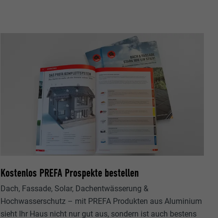
ische Daten
r Webseite.
Kostenlos PREFA Prospekte bestellen
s "Folgen Sie
etzen von
Dach, Fassade, Solar, Dachentwässerung &
Hochwasserschutz – mit PREFA Produkten aus Aluminium
sieht Ihr Haus nicht nur gut aus, sondern ist auch bestens