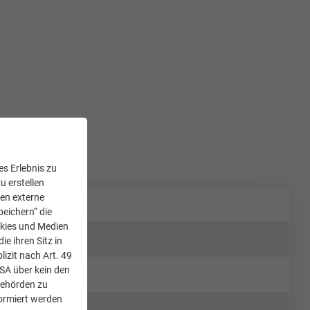
s Erlebnis zu
u erstellen
den externe
peichern“ die
okies und Medien
e ihren Sitz in
lizit nach Art. 49
USA über kein den
Behörden zu
ormiert werden