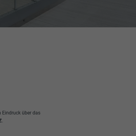
n Eindruck über das
Z
.