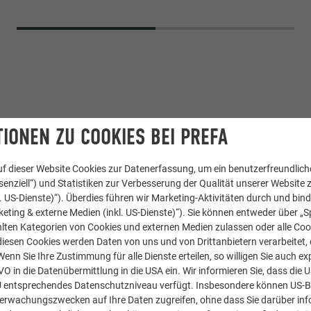
IONEN ZU COOKIES BEI PREFA
f dieser Website Cookies zur Datenerfassung, um ein benutzerfreundliche
enziell“) und Statistiken zur Verbesserung der Qualität unserer Website z
kl. US-Dienste)“). Überdies führen wir Marketing-Aktivitäten durch und bin
ALZ Dach
,
PREFALZ Fassade
eting & externe Medien (inkl. US-Dienste)“). Sie können entweder über „S
lten Kategorien von Cookies und externen Medien zulassen oder alle Co
chwarzgrau
diesen Cookies werden Daten von uns und von Drittanbietern verarbeitet, di
nn Sie Ihre Zustimmung für alle Dienste erteilen, so willigen Sie auch exp
GVO in die Datenübermittlung in die USA ein. Wir informieren Sie, dass die 
ud Chevallier
U entsprechendes Datenschutzniveau verfügt. Insbesondere können US-
berwachungszwecken auf Ihre Daten zugreifen, ohne dass Sie darüber inf
prise Baudet