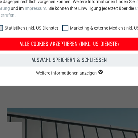
e dagegen rechtlich vorgehen können. Weitere Informationen finden Sie i
ärung
und im
Impressum
. Sie können Ihre Einwilligung jederzeit über die
C
kreich
derrufen
.
Statistiken (inkl. US-Dienste)
Marketing & externe Medien (inkl. U
onix-Mont Blanc
ALLE COOKIES AKZEPTIEREN (INKL. US-DIENSTE)
amilienhäuser
AUSWAHL SPEICHERN & SCHLIESSEN
EFA | Croce & Wir
Weitere Informationen anzeigen
ppe "Essenziell" werden für grundlegende Funktionen der Website benötig
dass die Website einwandfrei funktioniert.
Cookie-Informationen anzeigen
PHPSESSID
NKL. US-DIENSTE)
PHP
 (inkl. US-Dienste)"-Cookies helfen uns zu verstehen, wie die Website genut
werden gesammelt, um die Nutzererfahrung der Website zu verbessern.
Sessione