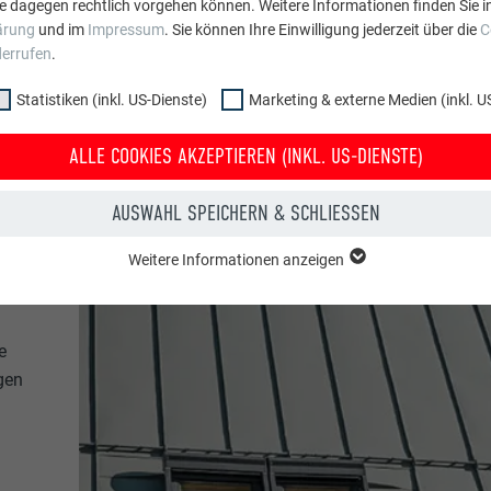
e dagegen rechtlich vorgehen können. Weitere Informationen finden Sie i
ärung
und im
Impressum
. Sie können Ihre Einwilligung jederzeit über die
C
derrufen
.
Statistiken (inkl. US-Dienste)
Marketing & externe Medien (inkl. U
ALLE COOKIES AKZEPTIEREN (INKL. US-DIENSTE)
AUSWAHL SPEICHERN & SCHLIESSEN
Weitere Informationen anzeigen
ppe "Essenziell" werden für grundlegende Funktionen der Website benötig
dass die Website einwandfrei funktioniert.
e
Cookie-Informationen anzeigen
PHPSESSID
gen
NKL. US-DIENSTE)
PHP
 (inkl. US-Dienste)"-Cookies helfen uns zu verstehen, wie die Website genut
werden gesammelt, um die Nutzererfahrung der Website zu verbessern.
Sessione