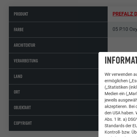
PRODUKT
PREFALZ 
05 P.10 Oxy
FARBE
ARCHITEKTUR
INFORMAT
Baux
VERARBEITUNG
Wir verwenden au
Frankreich
LAND
ermöglichen („Ess
(„Statistiken (in
Chassagne
ORT
Medien ein („Mark
jeweils ausgewäh
akzeptieren. Bei 
Firmengeb
OBJEKTART
den USA haben. We
Abs. 1 lit. a) DS
© Kaptis
COPYRIGHT
Standards der E
Kontroll- bzw. Ü