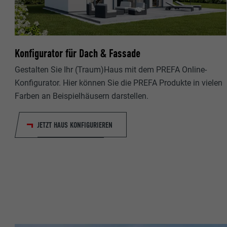
Name
Name
Anbieter
Anbieter
Konfigurator für Dach & Fassade
Laufzeit
Laufzeit
Gestalten Sie Ihr (Traum)Haus mit dem PREFA Online-
Konfigurator. Hier können Sie die PREFA Produkte in vielen
Zweck
Zweck
Farben an Beispielhäusern darstellen.
Name
Name
JETZT HAUS KONFIGURIEREN
Anbieter
Anbieter
Laufzeit
Laufzeit
Zweck
Zweck