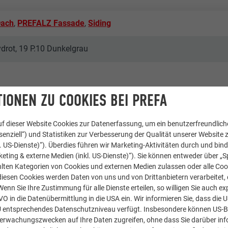
Dach
,
PREFALZ Fassade
,
Siding
drot, 19 P.10 Dunkelgrau
IONEN ZU COOKIES BEI PREFA
f dieser Website Cookies zur Datenerfassung, um ein benutzerfreundliche
enziell“) und Statistiken zur Verbesserung der Qualität unserer Website z
kl. US-Dienste)“). Überdies führen wir Marketing-Aktivitäten durch und bin
-Montrachet
eting & externe Medien (inkl. US-Dienste)“). Sie können entweder über „S
lten Kategorien von Cookies und externen Medien zulassen oder alle Co
diesen Cookies werden Daten von uns und von Drittanbietern verarbeitet, di
äude
nn Sie Ihre Zustimmung für alle Dienste erteilen, so willigen Sie auch exp
GVO in die Datenübermittlung in die USA ein. Wir informieren Sie, dass die 
U entsprechendes Datenschutzniveau verfügt. Insbesondere können US-
berwachungszwecken auf Ihre Daten zugreifen, ohne dass Sie darüber inf