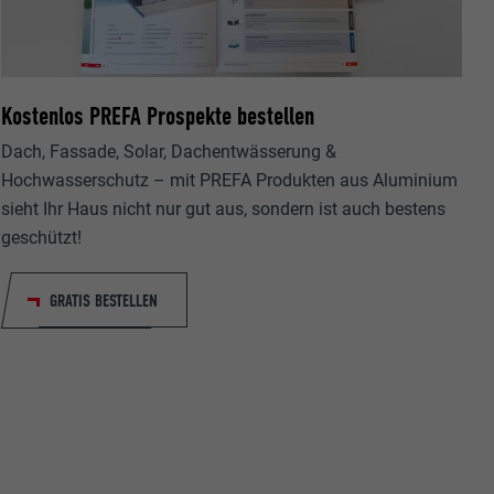
Kostenlos PREFA Prospekte bestellen
Dach, Fassade, Solar, Dachentwässerung &
ische Daten
Hochwasserschutz – mit PREFA Produkten aus Aluminium
r Webseite.
sieht Ihr Haus nicht nur gut aus, sondern ist auch bestens
geschützt!
GRATIS BESTELLEN
s "Folgen Sie
etzen von