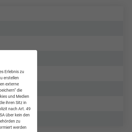
s Erlebnis zu
u erstellen
den externe
peichern“ die
okies und Medien
e ihren Sitz in
lizit nach Art. 49
USA über kein den
Behörden zu
ormiert werden