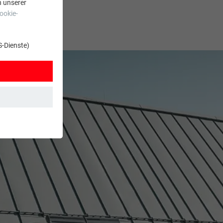
n unserer
ookie-
S-Dienste)
t. Dadurch ist
zt wird.