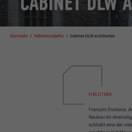
CABINET DLW 
Startseite
Referenzobjekte
Cabinet DLW architectes
EINLEITUNG
François Dussaux, Au
Neubau im ehemalige
schließt eine der vi