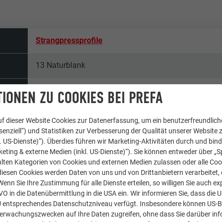
Strangpressprofile
13 Naturblank
DLW architectes
IONEN ZU COOKIES BEI PREFA
BDN Bardage
f dieser Website Cookies zur Datenerfassung, um ein benutzerfreundliche
enziell“) und Statistiken zur Verbesserung der Qualität unserer Website z
Frankreich
kl. US-Dienste)“). Überdies führen wir Marketing-Aktivitäten durch und bin
eting & externe Medien (inkl. US-Dienste)“). Sie können entweder über „S
lten Kategorien von Cookies und externen Medien zulassen oder alle Co
Nantes
diesen Cookies werden Daten von uns und von Drittanbietern verarbeitet, di
nn Sie Ihre Zustimmung für alle Dienste erteilen, so willigen Sie auch exp
Firmengebäude
GVO in die Datenübermittlung in die USA ein. Wir informieren Sie, dass die 
U entsprechendes Datenschutzniveau verfügt. Insbesondere können US-
berwachungszwecken auf Ihre Daten zugreifen, ohne dass Sie darüber inf
© PREFA | Croce & Wir