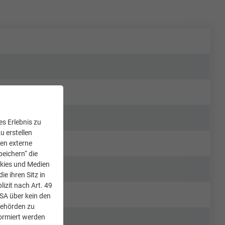
s Erlebnis zu
u erstellen
den externe
peichern“ die
okies und Medien
e ihren Sitz in
lizit nach Art. 49
USA über kein den
Behörden zu
ormiert werden