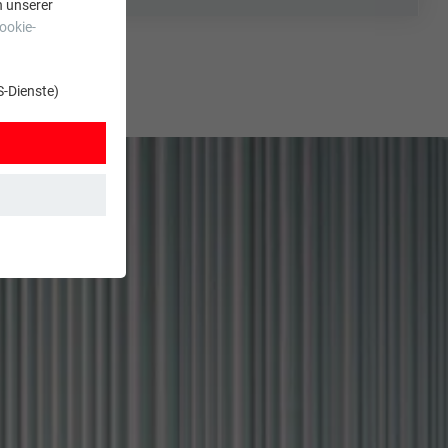
n unserer
ookie-
S-Dienste)
t. Dadurch ist
zt wird.