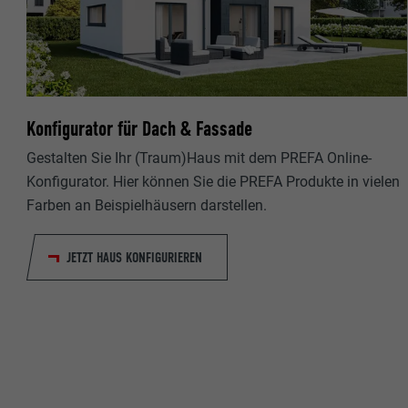
Name
Name
Anbieter
Anbieter
Laufzeit
Laufzeit
Konfigurator für Dach & Fassade
Zweck
Zweck
Gestalten Sie Ihr (Traum)Haus mit dem PREFA Online-
Konfigurator. Hier können Sie die PREFA Produkte in vielen
Farben an Beispielhäusern darstellen.
Name
Name
JETZT HAUS KONFIGURIEREN
Anbieter
Anbieter
Laufzeit
Laufzeit
Zweck
Zweck