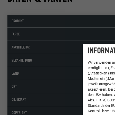
PRODUKT
FARBE
ARCHITEKTUR
INFORMAT
VERARBEITUNG
Wir verwenden au
ermöglichen („Ess
LAND
(„Statistiken (in
Medien ein („Mark
jeweils ausgewäh
ORT
akzeptieren. Bei 
den USA haben. We
OBJEKTART
Abs. 1 lit. a) DS
Standards der E
Kontroll- bzw. Ü
COPYRIGHT