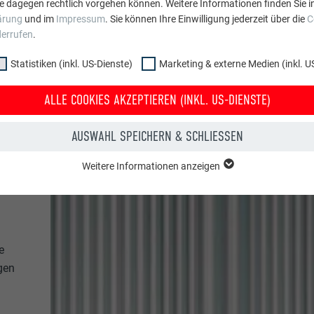
e dagegen rechtlich vorgehen können. Weitere Informationen finden Sie i
ärung
und im
Impressum
. Sie können Ihre Einwilligung jederzeit über die
C
derrufen
.
Statistiken (inkl. US-Dienste)
Marketing & externe Medien (inkl. U
ALLE COOKIES AKZEPTIEREN (INKL. US-DIENSTE)
AUSWAHL SPEICHERN & SCHLIESSEN
Weitere Informationen anzeigen
ppe "Essenziell" werden für grundlegende Funktionen der Website benötig
dass die Website einwandfrei funktioniert.
Cookie-Informationen anzeigen
PHPSESSID
e
NKL. US-DIENSTE)
PHP
gen
 (inkl. US-Dienste)"-Cookies helfen uns zu verstehen, wie die Website genut
werden gesammelt, um die Nutzererfahrung der Website zu verbessern.
Sessione