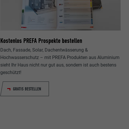
Kostenlos PREFA Prospekte bestellen
ische Daten
r Webseite.
Dach, Fassade, Solar, Dachentwässerung &
Hochwasserschutz – mit PREFA Produkten aus Aluminium
sieht Ihr Haus nicht nur gut aus, sondern ist auch bestens
geschützt!
GRATIS BESTELLEN
s "Folgen Sie
etzen von