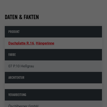
DATEN & FAKTEN
PRODUKT
Dachplatte R.16
,
Hängerinne
FARBE
07 P.10 Hellgrau
ARCHITEKTUR
VERARBEITUNG
Öschlberger GmbH