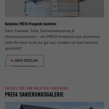
Zweck
wird, um statistische Daten dazu, wieder
Anbieter
ads.linkedin.com
Besucher die Website nutzt, zu generieren.
Laufzeit
Sitzung
Name
_gaexp
Kostenlos PREFA Prospekte bestellen
Speichert die vom Benutzer ausgewählte
Zweck
Sprach version einer Webseite.
Dach, Fassade, Solar, Dachentwässerung &
Anbieter
Google Optimize
Hochwasserschutz – mit PREFA Produkten aus Aluminium
sieht Ihr Haus nicht nur gut aus, sondern ist auch bestens
Laufzeit
90 Tage
Name
lang
geschützt!
Wird testweise gesetzt, um zu prüfen, ob
Anbieter
LinkedIn
der Browser das Setzen von Cookies
GRATIS BESTELLEN
Zweck
erlaubt. Enthält keine
Laufzeit
Sitzung
Identifikationsmerkmale.
Eingestellt von LinkedIn, wenn eine
Zweck
Webseite ein eingebettetes "Folgen Sie
OBJEKTE VOR UND NACH DER SANIERUNG
uns"-Fenster enthält.
PREFA SANIERUNGSGALERIE
Name
bcookie