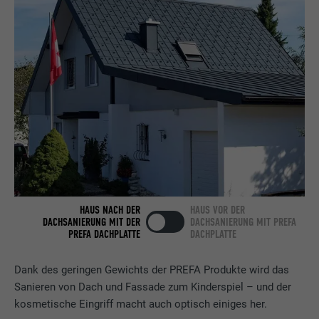
Anbieter
LinkedIn
Laufzeit
2 Jahre
Verwendet vom Social-Networking-Dienst
LinkedIn für die Verfolgung der
Zweck
Verwendung von eingebetteten
Dienstleistungen.
Name
bscookie
HAUS NACH DER
HAUS VOR DER
Anbieter
LinkedIn
DACHSANIERUNG MIT DER
DACHSANIERUNG MIT PREFA
PREFA DACHPLATTE
DACHPLATTE
Laufzeit
2 Jahre
Dank des geringen Gewichts der PREFA Produkte wird das
Verwendet vom Social-Networking-Dienst
Sanieren von Dach und Fassade zum Kinderspiel – und der
LinkedIn für die Verfolgung der
kosmetische Eingriff macht auch optisch einiges her.
Zweck
Verwendung von eingebetteten