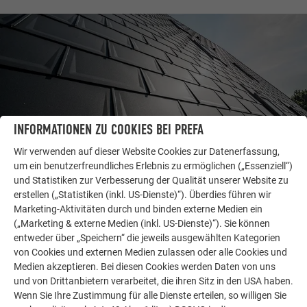
INFORMATIONEN ZU COOKIES BEI PREFA
Wir verwenden auf dieser Website Cookies zur Datenerfassung,
um ein benutzerfreundliches Erlebnis zu ermöglichen („Essenziell“)
und Statistiken zur Verbesserung der Qualität unserer Website zu
WEITERE OBJEKTE
erstellen („Statistiken (inkl. US-Dienste)“). Überdies führen wir
LASSEN SIE SICH INSPIRIEREN
Marketing-Aktivitäten durch und binden externe Medien ein
(„Marketing & externe Medien (inkl. US-Dienste)“). Sie können
entweder über „Speichern“ die jeweils ausgewählten Kategorien
Die PREFA Referenzgalerie zeigt, wie vielseitig
von Cookies und externen Medien zulassen oder alle Cookies und
Aluminium eingesetzt werden kann. Entdecken Sie
Medien akzeptieren. Bei diesen Cookies werden Daten von uns
weitere beeindruckende Projekte mit den langlebigen
und von Drittanbietern verarbeitet, die ihren Sitz in den USA haben.
PREFA Aluminiumlösungen für Dach, Solar und
Wenn Sie Ihre Zustimmung für alle Dienste erteilen, so willigen Sie
Fassade.