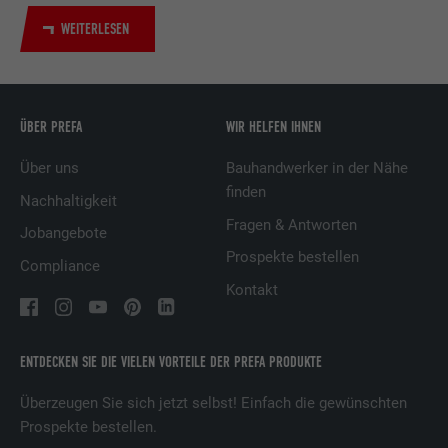
Dienstleistungen.
WEITERLESEN
Name
UserMatchHistory
Anbieter
LinkedIn
ÜBER PREFA
WIR HELFEN IHNEN
Über uns
Bauhandwerker in der Nähe
Laufzeit
29 Tage
finden
Nachhaltigkeit
Wird verwendet, um Besucher auf
Fragen & Antworten
Jobangebote
mehreren Webseiten zu verfolgen, um
Prospekte bestellen
Zweck
relevante Werbung basierend auf den
Compliance
Präferenzen des Besuchers zu
Kontakt
präsentieren.
ENTDECKEN SIE DIE VIELEN VORTEILE DER PREFA PRODUKTE
Name
lidc
Überzeugen Sie sich jetzt selbst! Einfach die gewünschten
Anbieter
LinkedIn
Prospekte bestellen.