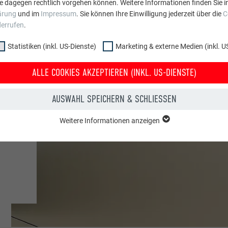
e dagegen rechtlich vorgehen können. Weitere Informationen finden Sie i
ärung
und im
Impressum
. Sie können Ihre Einwilligung jederzeit über die
C
derrufen
.
Statistiken (inkl. US-Dienste)
Marketing & externe Medien (inkl. U
ALLE COOKIES AKZEPTIEREN (INKL. US-DIENSTE)
e
AUSWAHL SPEICHERN & SCHLIESSEN
gen
Weitere Informationen anzeigen
ppe "Essenziell" werden für grundlegende Funktionen der Website benötig
dass die Website einwandfrei funktioniert.
Cookie-Informationen anzeigen
PHPSESSID
NKL. US-DIENSTE)
PHP
 (inkl. US-Dienste)"-Cookies helfen uns zu verstehen, wie die Website genut
werden gesammelt, um die Nutzererfahrung der Website zu verbessern.
Sessione