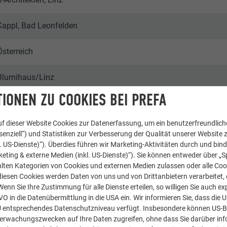
Kappl, Bad Leonfelden
Österreich
Blumihaus/Linz
IONEN ZU COOKIES BEI PREFA
Einfamilienhäuser
f dieser Website Cookies zur Datenerfassung, um ein benutzerfreundliche
© PREFA | Werner Huthmacher
enziell“) und Statistiken zur Verbesserung der Qualität unserer Website z
kl. US-Dienste)“). Überdies führen wir Marketing-Aktivitäten durch und bin
eting & externe Medien (inkl. US-Dienste)“). Sie können entweder über „S
lten Kategorien von Cookies und externen Medien zulassen oder alle Co
diesen Cookies werden Daten von uns und von Drittanbietern verarbeitet, di
nn Sie Ihre Zustimmung für alle Dienste erteilen, so willigen Sie auch exp
GVO in die Datenübermittlung in die USA ein. Wir informieren Sie, dass die 
U entsprechendes Datenschutzniveau verfügt. Insbesondere können US-
berwachungszwecken auf Ihre Daten zugreifen, ohne dass Sie darüber inf