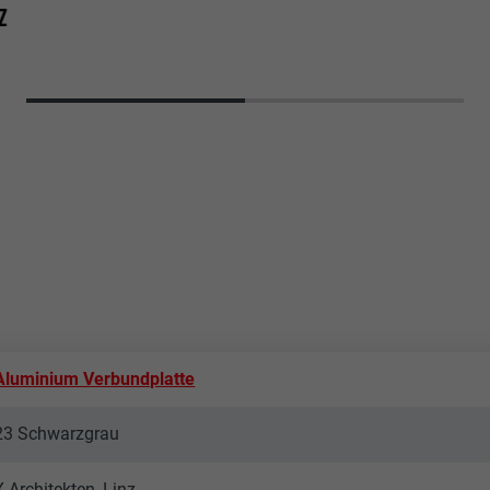
Z
Aluminium Verbundplatte
23 Schwarzgrau
X-Architekten, Linz