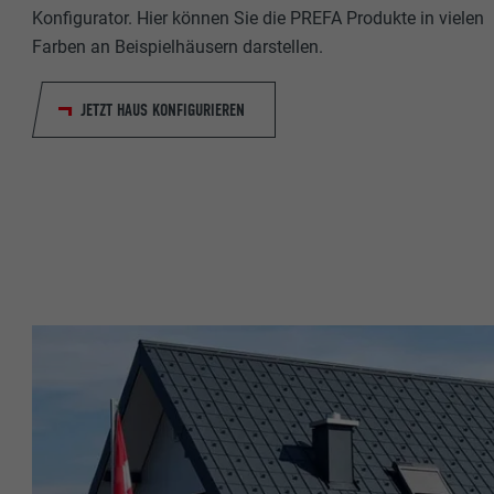
Konfigurator. Hier können Sie die PREFA Produkte in vielen
Name
Name
Farben an Beispielhäusern darstellen.
Anbieter
Anbieter
JETZT HAUS KONFIGURIEREN
Laufzeit
Laufzeit
Zweck
Zweck
Name
Name
Anbieter
Anbieter
Laufzeit
Laufzeit
Zweck
Zweck