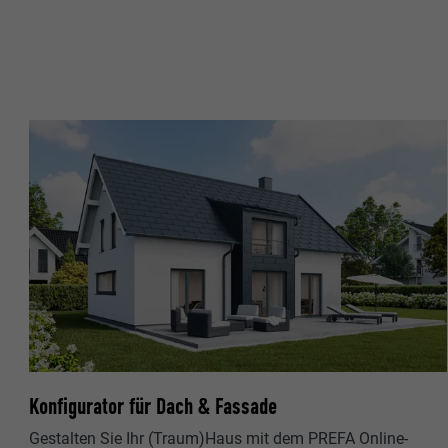
Name
Zweck
MARKETING & E
Anbieter
"Marketing & ex
verwendet, um p
Laufzeit
hinweg beobacht
Videoplattform
Name
Zweck
Name
Anbieter
Anbieter
Name
Laufzeit
Laufzeit
Anbieter
Zweck
Laufzeit
Zweck
Zweck
Konfigurator für Dach & Fassade
Gestalten Sie Ihr (Traum)Haus mit dem PREFA Online-