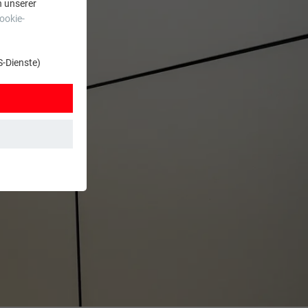
n unserer
ookie-
S-Dienste)
t. Dadurch ist
zt wird.