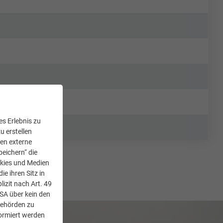
s Erlebnis zu
u erstellen
den externe
peichern“ die
okies und Medien
e ihren Sitz in
lizit nach Art. 49
USA über kein den
Behörden zu
ormiert werden