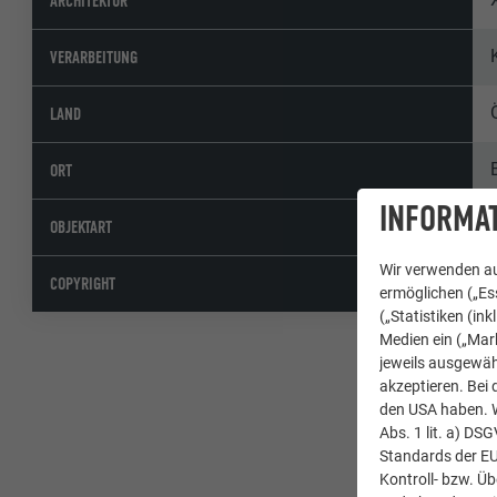
ARCHITEKTUR
VERARBEITUNG
LAND
ORT
INFORMAT
OBJEKTART
Wir verwenden au
COPYRIGHT
ermöglichen („Ess
(„Statistiken (in
Medien ein („Mark
jeweils ausgewäh
akzeptieren. Bei 
den USA haben. We
Abs. 1 lit. a) DS
Standards der E
Kontroll- bzw. Ü