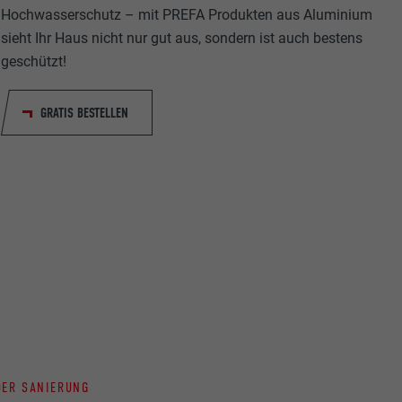
Hochwasserschutz – mit PREFA Produkten aus Aluminium
sieht Ihr Haus nicht nur gut aus, sondern ist auch bestens
geschützt!
GRATIS BESTELLEN
ische Daten
r Webseite.
s "Folgen Sie
etzen von
DER SANIERUNG