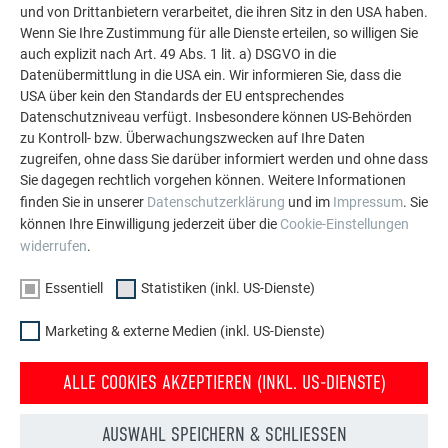
Die PREFA Referenzgalerie zeigt, wie vielseitig
und von Drittanbietern verarbeitet, die ihren Sitz in den USA haben.
Aluminium eingesetzt werden kann. Entdecken Sie
Wenn Sie Ihre Zustimmung für alle Dienste erteilen, so willigen Sie
weitere beeindruckende Projekte mit den langlebigen
auch explizit nach Art. 49 Abs. 1 lit. a) DSGVO in die
PREFA Aluminiumlösungen für Dach, Solar und
Datenübermittlung in die USA ein. Wir informieren Sie, dass die
USA über kein den Standards der EU entsprechendes
Fassade.
Datenschutzniveau verfügt. Insbesondere können US-Behörden
zu Kontroll- bzw. Überwachungszwecken auf Ihre Daten
zugreifen, ohne dass Sie darüber informiert werden und ohne dass
MEHR REFERENZEN ANSEHEN
Sie dagegen rechtlich vorgehen können. Weitere Informationen
finden Sie in unserer
Datenschutzerklärung
und im
Impressum
. Sie
können Ihre Einwilligung jederzeit über die
Cookie-Einstellungen
widerrufen
.
Essentiell
Statistiken (inkl. US-Dienste)
Marketing & externe Medien (inkl. US-Dienste)
ALLE COOKIES AKZEPTIEREN (INKL. US-DIENSTE)
AUSWAHL SPEICHERN & SCHLIESSEN