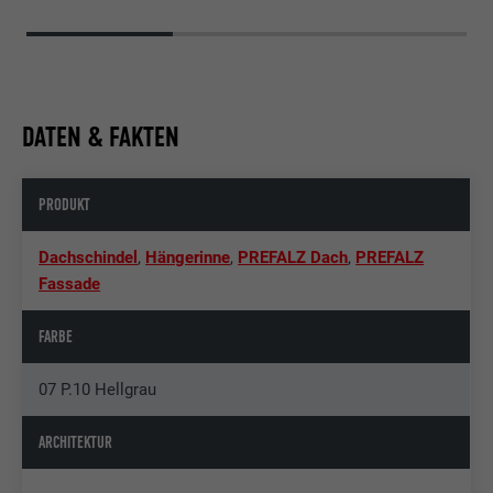
DATEN & FAKTEN
PRODUKT
Dachschindel
,
Hängerinne
,
PREFALZ Dach
,
PREFALZ
Fassade
FARBE
07 P.10 Hellgrau
ARCHITEKTUR