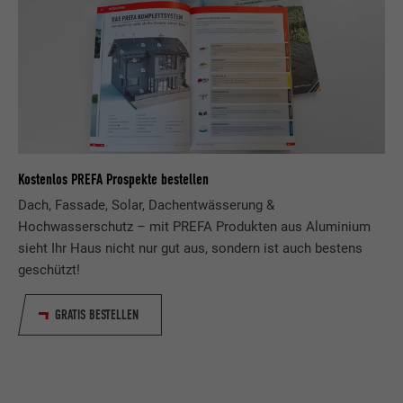
Name
lang
Registriert eine eindeutige ID, die verwendet
Zweck
wird, um statistische Daten dazu, wieder
Anbieter
ads.linkedin.com
Besucher die Website nutzt, zu generieren.
Laufzeit
Sitzung
Name
_gaexp
Speichert die vom Benutzer ausgewählte
Zweck
Sprach version einer Webseite.
Anbieter
Google Optimize
Kostenlos PREFA Prospekte bestellen
Dach, Fassade, Solar, Dachentwässerung &
Laufzeit
90 Tage
Name
lang
Hochwasserschutz – mit PREFA Produkten aus Aluminium
sieht Ihr Haus nicht nur gut aus, sondern ist auch bestens
Wird testweise gesetzt, um zu prüfen, ob
Anbieter
LinkedIn
der Browser das Setzen von Cookies
geschützt!
Zweck
erlaubt. Enthält keine
Laufzeit
Sitzung
Identifikationsmerkmale.
GRATIS BESTELLEN
Eingestellt von LinkedIn, wenn eine
Zweck
Webseite ein eingebettetes "Folgen Sie
uns"-Fenster enthält.