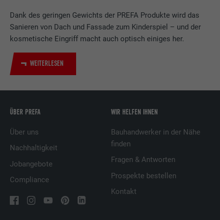
LinkedIn für die Verfolgung der
Zweck
Dank des geringen Gewichts der PREFA Produkte wird das
Verwendung von eingebetteten
Sanieren von Dach und Fassade zum Kinderspiel – und der
Dienstleistungen.
kosmetische Eingriff macht auch optisch einiges her.
WEITERLESEN
Name
UserMatchHistory
Anbieter
LinkedIn
Laufzeit
29 Tage
ÜBER PREFA
WIR HELFEN IHNEN
Wird verwendet, um Besucher auf
Über uns
Bauhandwerker in der Nähe
mehreren Webseiten zu verfolgen, um
finden
Nachhaltigkeit
Zweck
relevante Werbung basierend auf den
Fragen & Antworten
Präferenzen des Besuchers zu
Jobangebote
präsentieren.
Prospekte bestellen
Compliance
Kontakt
Name
lidc