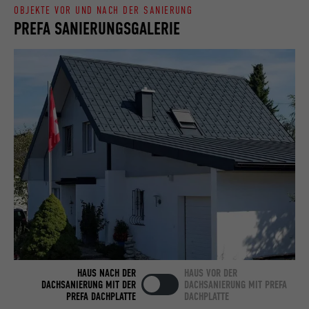
OBJEKTE VOR UND NACH DER SANIERUNG
PREFA SANIERUNGSGALERIE
Name
bcookie
Anbieter
LinkedIn
Laufzeit
2 Jahre
Verwendet vom Social-Networking-Dienst
LinkedIn für die Verfolgung der
Zweck
Verwendung von eingebetteten
Dienstleistungen.
Name
bscookie
Anbieter
LinkedIn
HAUS NACH DER
HAUS VOR DER
Laufzeit
2 Jahre
DACHSANIERUNG MIT DER
DACHSANIERUNG MIT PREFA
PREFA DACHPLATTE
DACHPLATTE
Verwendet vom Social-Networking-Dienst