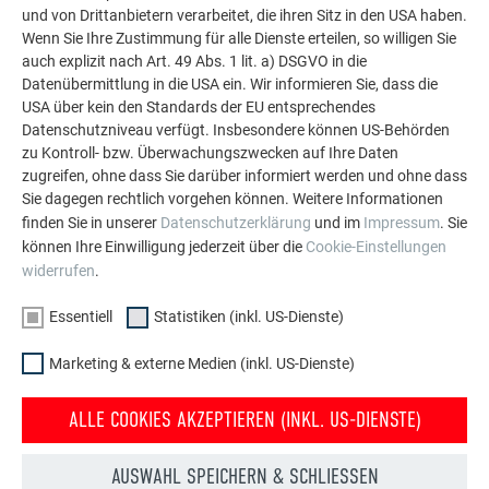
und von Drittanbietern verarbeitet, die ihren Sitz in den USA haben.
wurden für das Wohnhaus, auf Basis der PREFA
Wenn Sie Ihre Zustimmung für alle Dienste erteilen, so willigen Sie
Standarddetails des Dach-u. Fassadenpaneels FX.12, neu
auch explizit nach Art. 49 Abs. 1 lit. a) DSGVO in die
entwickelt und im Zuge der Ausführung in enger
Datenübermittlung in die USA ein. Wir informieren Sie, dass die
Zusammenarbeit von Planer und Ausführer weiter optimiert.
USA über kein den Standards der EU entsprechendes
Datenschutzniveau verfügt. Insbesondere können US-Behörden
zu Kontroll- bzw. Überwachungszwecken auf Ihre Daten
zugreifen, ohne dass Sie darüber informiert werden und ohne dass
FACTBOX WOHNHAUS BERLIN
Sie dagegen rechtlich vorgehen können. Weitere Informationen
finden Sie in unserer
Datenschutzerklärung
und im
Impressum
. Sie
können Ihre Einwilligung jederzeit über die
Cookie-Einstellungen
PRODUKT
widerrufen
.
Essentiell
Statistiken (inkl. US-Dienste)
Dach- und Fassadenpaneel FX.12
Marketing & externe Medien (inkl. US-Dienste)
FARBE
ALLE COOKIES AKZEPTIEREN (INKL. US-DIENSTE)
P.10 hellgrau
AUSWAHL SPEICHERN & SCHLIESSEN
ARCHITEKTUR