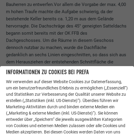
Bauherren zu entwerfen.Vor allem die Vorgabe der max. 4,00
m hohen Traufe machte die Aufgabe schwierig, da der
bestehende Keller bereits ca. 1,20 m aus dem Gelände
hervorragte. Die Dachschräge des 45° geneigten Satteldachs
begann somit bereits mit der OK FFB des
Dachgeschosses. Um die Räume in diesem Geschoss
dennoch nutzbar zu machen, wurde die Dachfläche
gedanklich an sechs Linien eingeschnitten, so dass sich aus
dem Herausziehen der entstehenden Schnittfläche die
Gauben entwickelten und die skulpturale Gebäudeform
INFORMATIONEN ZU COOKIES BEI PREFA
entstand.Hinzu kam die Idee einer einheitlichen Hülle, die
Wir verwenden auf dieser Website Cookies zur Datenerfassung,
das Gebäude umgibt. Nach verschiedenen
um ein benutzerfreundliches Erlebnis zu ermöglichen („Essenziell“)
Materialrecherchen und -untersuchungen fiel die
und Statistiken zur Verbesserung der Qualität unserer Website zu
Entscheidung für die Haut des Hauses dann sehr schnell zu
erstellen („Statistiken (inkl. US-Dienste)“). Überdies führen wir
Gunsten des
Marketing-Aktivitäten durch und binden externe Medien ein
PREFA Fassadenpaneels FX.12
(„Marketing & externe Medien (inkl. US-Dienste)“). Sie können
, das durch seine Eigenschaft der heterogenen Oberfläche die
entweder über „Speichern“ die jeweils ausgewählten Kategorien
von Cookies und externen Medien zulassen oder alle Cookies und
skulpturale Form des Hauses hervorragend
Medien akzeptieren. Bei diesen Cookies werden Daten von uns
ergänzt.Sämtliche Ausführungsdetails für die Gebäudehülle