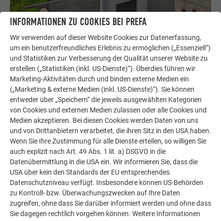
INFORMATIONEN ZU COOKIES BEI PREFA
Ihr Haus im PREFA-Look
Wir verwenden auf dieser Website Cookies zur Datenerfassung,
Wir zeigen Ihnen anhand einer Fotomontage, wie schön Ihr
um ein benutzerfreundliches Erlebnis zu ermöglichen („Essenziell“)
Haus mit einem PREFA Dach oder einer PREFA Fassade
und Statistiken zur Verbesserung der Qualität unserer Website zu
aussieht.
erstellen („Statistiken (inkl. US-Dienste)“). Überdies führen wir
Marketing-Aktivitäten durch und binden externe Medien ein
ZUM FOTOSERVICE
(„Marketing & externe Medien (inkl. US-Dienste)“). Sie können
entweder über „Speichern“ die jeweils ausgewählten Kategorien
von Cookies und externen Medien zulassen oder alle Cookies und
Medien akzeptieren. Bei diesen Cookies werden Daten von uns
und von Drittanbietern verarbeitet, die ihren Sitz in den USA haben.
Wenn Sie Ihre Zustimmung für alle Dienste erteilen, so willigen Sie
auch explizit nach Art. 49 Abs. 1 lit. a) DSGVO in die
Datenübermittlung in die USA ein. Wir informieren Sie, dass die
USA über kein den Standards der EU entsprechendes
Datenschutzniveau verfügt. Insbesondere können US-Behörden
zu Kontroll- bzw. Überwachungszwecken auf Ihre Daten
zugreifen, ohne dass Sie darüber informiert werden und ohne dass
Sie dagegen rechtlich vorgehen können. Weitere Informationen