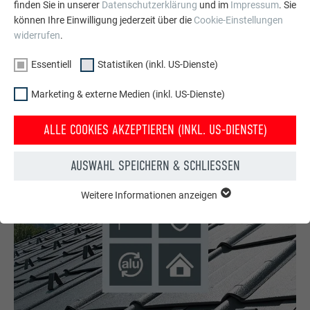
finden Sie in unserer
Datenschutzerklärung
und im
Impressum
. Sie
können Ihre Einwilligung jederzeit über die
Cookie-Einstellungen
PREFA Produktsortiment
widerrufen
.
Überzeugen Sie sich vom vielfältigen PREFA Sortiment und
Essentiell
Statistiken (inkl. US-Dienste)
entdecken Sie das passende Produkt für Ihr Dach und Ihre
Fassade. Ideal für Neubau und Sanierung!
Marketing & externe Medien (inkl. US-Dienste)
SORTIMENT JETZT ENTDECKEN
ALLE COOKIES AKZEPTIEREN (INKL. US-DIENSTE)
AUSWAHL SPEICHERN & SCHLIESSEN
Weitere Informationen anzeigen
ESSENTIELL
Cookies der Gruppe "Essenziell" werden für grundlegende
Funktionen der Website benötigt. Dadurch ist gewährleistet,
dass die Website einwandfrei funktioniert.
Cookie-Informationen anzeigen
Name
PHPSESSID
STATISTIKEN (INKL. US-DIENSTE)
Anbieter
PHP