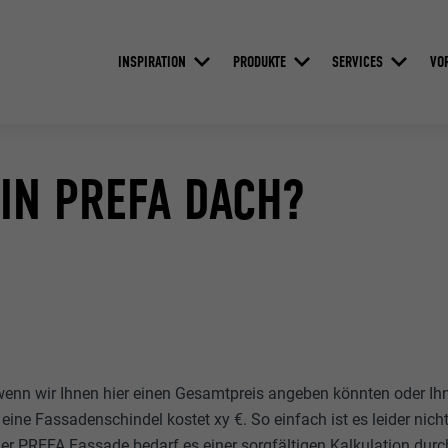
INSPIRATION
PRODUKTE
SERVICES
VO
IN PREFA DACH?
 wenn wir Ihnen hier einen Gesamtpreis angeben könnten oder Ih
eine Fassadenschindel kostet xy €. So einfach ist es leider nich
r PREFA Fassade bedarf es einer sorgfältigen Kalkulation durc