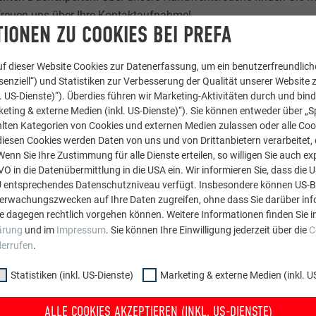
 freuen uns über Ihre Kontaktaufnahme!
IONEN ZU COOKIES BEI PREFA
N
f dieser Website Cookies zur Datenerfassung, um ein benutzerfreundliche
enziell“) und Statistiken zur Verbesserung der Qualität unserer Website z
kl. US-Dienste)“). Überdies führen wir Marketing-Aktivitäten durch und bin
eting & externe Medien (inkl. US-Dienste)“). Sie können entweder über „S
lten Kategorien von Cookies und externen Medien zulassen oder alle Co
diesen Cookies werden Daten von uns und von Drittanbietern verarbeitet, di
nn Sie Ihre Zustimmung für alle Dienste erteilen, so willigen Sie auch exp
GVO in die Datenübermittlung in die USA ein. Wir informieren Sie, dass die 
U entsprechendes Datenschutzniveau verfügt. Insbesondere können US-
berwachungszwecken auf Ihre Daten zugreifen, ohne dass Sie darüber inf
e dagegen rechtlich vorgehen können. Weitere Informationen finden Sie i
ICHT
ärung
und im
Impressum
. Sie können Ihre Einwilligung jederzeit über die
C
derrufen
.
Statistiken (inkl. US-Dienste)
Marketing & externe Medien (inkl. U
ALLE COOKIES AKZEPTIEREN (INKL. US-DIENSTE)