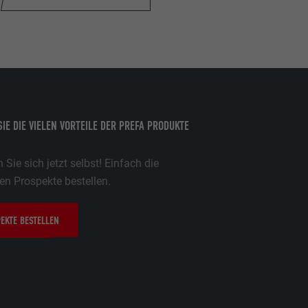
ische Daten
ne opt-in dei
ie che sono
zugten
IE DIE VIELEN VORTEILE DER PREFA PRODUKTE
,
sse pro Seite
ate
Sie sich jetzt selbst! Einfach die
e SafeSearch-
n Prospekte bestellen.
EKTE BESTELLEN