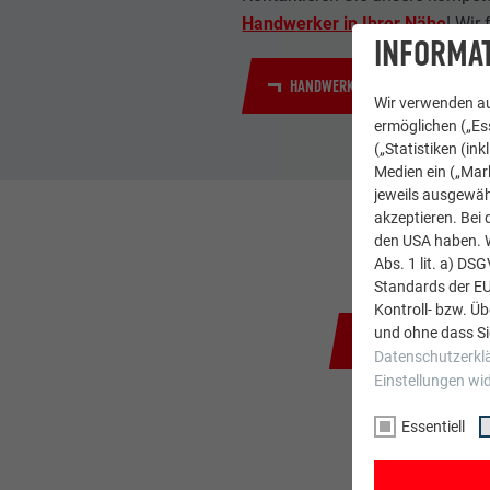
Handwerker in Ihrer Nähe
! Wir
INFORMAT
HANDWERKER IN DER NÄHE FINDE
Wir verwenden au
ermöglichen („Ess
(„Statistiken (in
Medien ein („Mark
jeweils ausgewäh
akzeptieren. Bei 
den USA haben. We
Abs. 1 lit. a) DS
Standards der E
Kontroll- bzw. Ü
und ohne dass Si
ZURÜCK ZUR ÜBERS
Datenschutzerkl
Einstellungen wi
Essentiell