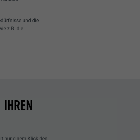
edürfnisse und die
ie z.B. die
 IHREN
t nur einem Klick den