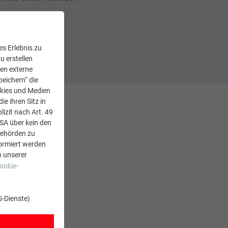
s Erlebnis zu
u erstellen
den externe
peichern“ die
okies und Medien
e ihren Sitz in
lizit nach Art. 49
USA über kein den
Behörden zu
ormiert werden
n unserer
ookie-
S-Dienste)