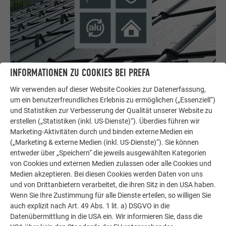
INFORMATIONEN ZU COOKIES BEI PREFA
Langlebig, vielfältig, 100 % recycelbar
Wir verwenden auf dieser Website Cookies zur Datenerfassung,
Aluminium ist witterungsbeständig, leicht und flexibel zu
um ein benutzerfreundliches Erlebnis zu ermöglichen („Essenziell“)
verarbeiten und daher der optimale Werkstoff für Bauherren
und Statistiken zur Verbesserung der Qualität unserer Website zu
und Sanierer.
erstellen („Statistiken (inkl. US-Dienste)“). Überdies führen wir
Marketing-Aktivitäten durch und binden externe Medien ein
(„Marketing & externe Medien (inkl. US-Dienste)“). Sie können
JETZT VORTEILE ENTDECKEN
entweder über „Speichern“ die jeweils ausgewählten Kategorien
von Cookies und externen Medien zulassen oder alle Cookies und
Medien akzeptieren. Bei diesen Cookies werden Daten von uns
und von Drittanbietern verarbeitet, die ihren Sitz in den USA haben.
Wenn Sie Ihre Zustimmung für alle Dienste erteilen, so willigen Sie
auch explizit nach Art. 49 Abs. 1 lit. a) DSGVO in die
Datenübermittlung in die USA ein. Wir informieren Sie, dass die