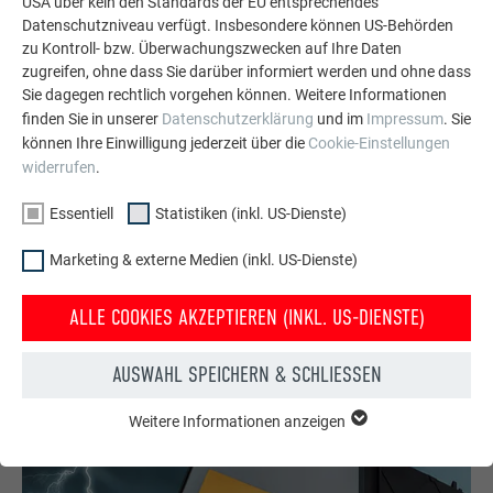
USA über kein den Standards der EU entsprechendes
Datenschutzniveau verfügt. Insbesondere können US-Behörden
zu Kontroll- bzw. Überwachungszwecken auf Ihre Daten
zugreifen, ohne dass Sie darüber informiert werden und ohne dass
Sie dagegen rechtlich vorgehen können. Weitere Informationen
finden Sie in unserer
Datenschutzerklärung
und im
Impressum
. Sie
können Ihre Einwilligung jederzeit über die
Cookie-Einstellungen
widerrufen
.
Essentiell
Statistiken (inkl. US-Dienste)
PREFA Komplettsystem
Vom Zubehör bis zu den Highlight-Produkten – in unserem
Marketing & externe Medien (inkl. US-Dienste)
Sortiment führen wir über 5.000 Bauteile aus Aluminium für
Dach, Fassade, Solar, Dachentwässerung und
ALLE COOKIES AKZEPTIEREN (INKL. US-DIENSTE)
Hochwasserschutz.
AUSWAHL SPEICHERN & SCHLIESSEN
MEHR INFOS
Weitere Informationen anzeigen
ESSENTIELL
Cookies der Gruppe "Essenziell" werden für grundlegende
Funktionen der Website benötigt. Dadurch ist gewährleistet,