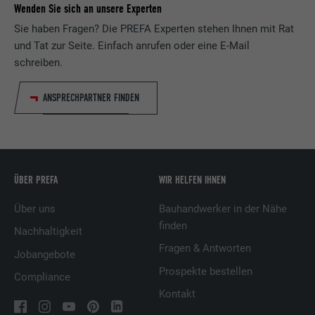
Wenden Sie sich an unsere Experten
Verwendet vom Social-Networking-Dienst
LinkedIn für die Verfolgung der
Sie haben Fragen? Die PREFA Experten stehen Ihnen mit Rat
Zweck
Verwendung von eingebetteten
und Tat zur Seite. Einfach anrufen oder eine E-Mail
Dienstleistungen.
schreiben.
ANSPRECHPARTNER FINDEN
Name
UserMatchHistory
Anbieter
LinkedIn
Laufzeit
29 Tage
ÜBER PREFA
WIR HELFEN IHNEN
Wird verwendet, um Besucher auf
Über uns
Bauhandwerker in der Nähe
mehreren Webseiten zu verfolgen, um
finden
Zweck
relevante Werbung basierend auf den
Nachhaltigkeit
Präferenzen des Besuchers zu
Fragen & Antworten
Jobangebote
präsentieren.
Prospekte bestellen
Compliance
Kontakt
Name
lidc