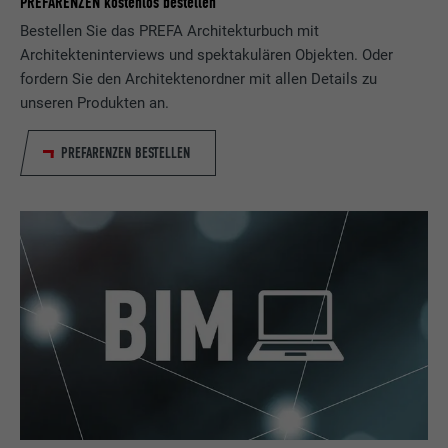
PREFARENZEN kostenlos bestellen
Bestellen Sie das PREFA Architekturbuch mit
Name
lang
Registriert eine eindeutige ID, die verwendet
Architekteninterviews und spektakulären Objekten. Oder
Zweck
wird, um statistische Daten dazu, wieder
Anbieter
ads.linkedin.com
fordern Sie den Architektenordner mit allen Details zu
Besucher die Website nutzt, zu generieren.
unseren Produkten an.
Laufzeit
Sitzung
PREFARENZEN BESTELLEN
Name
_gaexp
Speichert die vom Benutzer ausgewählte
Zweck
Sprach version einer Webseite.
Anbieter
Google Optimize
Laufzeit
90 Tage
Name
lang
Wird testweise gesetzt, um zu prüfen, ob
Anbieter
LinkedIn
der Browser das Setzen von Cookies
Zweck
erlaubt. Enthält keine
Laufzeit
Sitzung
Identifikationsmerkmale.
Eingestellt von LinkedIn, wenn eine
Zweck
Webseite ein eingebettetes "Folgen Sie
uns"-Fenster enthält.