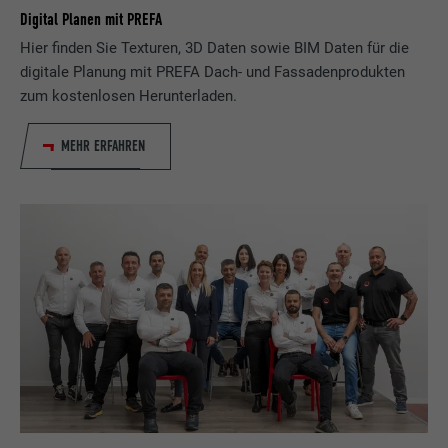
Digital Planen mit PREFA
Hier finden Sie Texturen, 3D Daten sowie BIM Daten für die
Name
bcookie
digitale Planung mit PREFA Dach- und Fassadenprodukten
zum kostenlosen Herunterladen.
Anbieter
LinkedIn
MEHR ERFAHREN
Laufzeit
2 Jahre
Verwendet vom Social-Networking-Dienst
LinkedIn für die Verfolgung der
Zweck
Verwendung von eingebetteten
Dienstleistungen.
Name
bscookie
Anbieter
LinkedIn
Laufzeit
2 Jahre