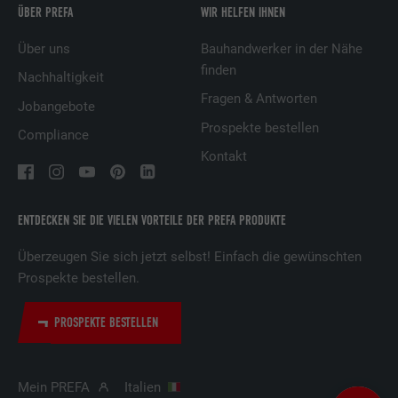
ÜBER PREFA
WIR HELFEN IHNEN
Laufzeit
2 Jahre
Über uns
Bauhandwerker in der Nähe
Verwendet vom Social-Networking-Dienst
finden
Nachhaltigkeit
LinkedIn für die Verfolgung der
Zweck
Fragen & Antworten
Verwendung von eingebetteten
Jobangebote
Dienstleistungen.
Prospekte bestellen
Compliance
Kontakt
Name
bscookie
ENTDECKEN SIE DIE VIELEN VORTEILE DER PREFA PRODUKTE
Anbieter
LinkedIn
Überzeugen Sie sich jetzt selbst! Einfach die gewünschten
Laufzeit
2 Jahre
Prospekte bestellen.
Verwendet vom Social-Networking-Dienst
LinkedIn für die Verfolgung der
PROSPEKTE BESTELLEN
Zweck
Verwendung von eingebetteten
Dienstleistungen.
Mein PREFA
Italien