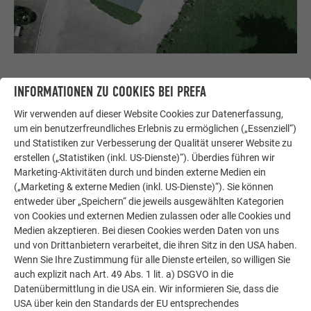
INFORMATIONEN ZU COOKIES BEI PREFA
EINE BESONDERE HAUT
Wir verwenden auf dieser Website Cookies zur Datenerfassung,
um ein benutzerfreundliches Erlebnis zu ermöglichen („Essenziell“)
Dass Bouldern eine besondere Architektur und entsprechend
und Statistiken zur Verbesserung der Qualität unserer Website zu
gestaltete Räume verlangt, weiß auch Tomo Zadravec von
erstellen („Statistiken (inkl. US-Dienste)“). Überdies führen wir
ZA&TO. Der boulderbegeisterte Handwerker war mit seinem
Marketing-Aktivitäten durch und binden externe Medien ein
Team für die Umsetzung der Schindelfassade in Škofja Loka
(„Marketing & externe Medien (inkl. US-Dienste)“). Sie können
verantwortlich und zog aufgrund der Größe des Projekts
entweder über „Speichern“ die jeweils ausgewählten Kategorien
externe Monteure hinzu. Besonders begeistert war Zadravec
von Cookies und externen Medien zulassen oder alle Cookies und
Medien akzeptieren. Bei diesen Cookies werden Daten von uns
von der weitläufigen Dachfläche, die ca. 700 m² umfasst, da
und von Drittanbietern verarbeitet, die ihren Sitz in den USA haben.
er eine derart große Fläche vor diesem Projekt noch nie
Wenn Sie Ihre Zustimmung für alle Dienste erteilen, so willigen Sie
verlegt hatte. Binnen kürzester Zeit brachte ein achtköpfiges
auch explizit nach Art. 49 Abs. 1 lit. a) DSGVO in die
Team die
Schindeln
mit strukturierter Oberfläche am Dach
Datenübermittlung in die USA ein. Wir informieren Sie, dass die
an, dessen Unterkonstruktion während der gesamten
USA über kein den Standards der EU entsprechendes