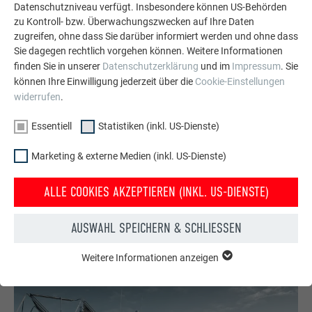
Montagezeit durch ein Foliendach vor wechselhaftem Wetter
Datenschutzniveau verfügt. Insbesondere können US-Behörden
geschützt wurde. Ziel war es, eine „schöne, akkurate
zu Kontroll- bzw. Überwachungszwecken auf Ihre Daten
zugreifen, ohne dass Sie darüber informiert werden und ohne dass
Oberfläche“ mit einem nahtlosen Übergang von
Dach
und
Sie dagegen rechtlich vorgehen können. Weitere Informationen
Fassade
zu schaffen. Dies konnte das Handwerkerteam in
finden Sie in unserer
Datenschutzerklärung
und im
Impressum
. Sie
solch hoher Qualität bewerkstelligen, dass das Aluminium
können Ihre Einwilligung jederzeit über die
Cookie-Einstellungen
auf Dach und Fassade „einer Haut gleicht, die einen Körper
widerrufen
.
schützt“, wie Tomo Zadravec betont.
Essentiell
Statistiken (inkl. US-Dienste)
Marketing & externe Medien (inkl. US-Dienste)
Material:
ALLE COOKIES AKZEPTIEREN (INKL. US-DIENSTE)
Dachschindel DS.19
,
Siding
AUSWAHL SPEICHERN & SCHLIESSEN
P.10 Anthrazit
Weitere Informationen anzeigen
ESSENTIELL
Cookies der Gruppe "Essenziell" werden für grundlegende
Funktionen der Website benötigt. Dadurch ist gewährleistet,
dass die Website einwandfrei funktioniert.