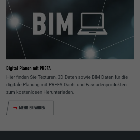
Laufzeit
Sitzung
Name
_gaexp
Speichert die vom Benutzer ausgewählte
Zweck
Sprach version einer Webseite.
Anbieter
Google Optimize
Laufzeit
90 Tage
Name
lang
Wird testweise gesetzt, um zu prüfen, ob
Anbieter
LinkedIn
der Browser das Setzen von Cookies
Zweck
erlaubt. Enthält keine
Digital Planen mit PREFA
Laufzeit
Sitzung
Identifikationsmerkmale.
Hier finden Sie Texturen, 3D Daten sowie BIM Daten für die
digitale Planung mit PREFA Dach- und Fassadenprodukten
Eingestellt von LinkedIn, wenn eine
Zweck
Webseite ein eingebettetes "Folgen Sie
zum kostenlosen Herunterladen.
uns"-Fenster enthält.
MEHR ERFAHREN
Name
bcookie
Anbieter
LinkedIn