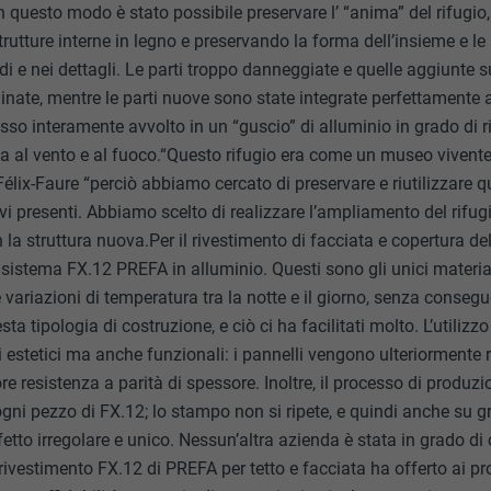
In questo modo è stato possibile preservare l’ “anima” del rifugi
trutture interne in legno e preservando la forma dell’insieme e l
redi e nei dettagli. Le parti troppo danneggiate e quelle aggiunte
nate, mentre le parti nuove sono state integrate perfettamente a
esso interamente avvolto in un “guscio” di alluminio in grado di r
za al vento e al fuoco.“Questo rifugio era come un museo vivent
Félix-Faure “perciò abbiamo cercato di preservare e riutilizzare q
avi presenti. Abbiamo scelto di realizzare l’ampliamento del rifu
n la struttura nuova.Per il rivestimento di facciata e copertura de
 sistema FX.12 PREFA in alluminio. Questi sono gli unici material
e variazioni di temperatura tra la notte e il giorno, senza cons
ta tipologia di costruzione, e ciò ci ha facilitati molto. L’utiliz
estetici ma anche funzionali: i pannelli vengono ulteriormente ri
e resistenza a parità di spessore. Inoltre, il processo di produzi
 ogni pezzo di FX.12; lo stampo non si ripete, e quindi anche su gr
etto irregolare e unico. Nessun’altra azienda è stata in grado d
rivestimento FX.12 di PREFA per tetto e facciata ha offerto ai pro