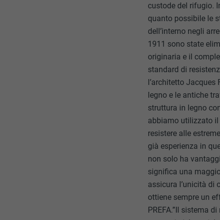
custode del rifugio. 
quanto possibile le s
dell’interno negli ar
1911 sono state elimi
originaria e il compl
standard di resisten
l’architetto Jacques 
legno e le antiche tr
struttura in legno co
abbiamo utilizzato il
resistere alle estrem
già esperienza in ques
non solo ha vantaggi 
significa una maggior
assicura l’unicità di
ottiene sempre un eff
PREFA.”Il sistema di 