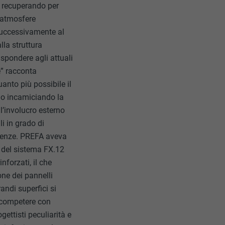
o, recuperando per
e atmosfere
 successivamente al
lla struttura
ispondere agli attuali
e” racconta
uanto più possibile il
gio incamiciando la
ll’involucro esterno
i in grado di
eguenze. PREFA aveva
zo del sistema FX.12
nforzati, il che
one dei pannelli
andi superfici si
i competere con
gettisti peculiarità e