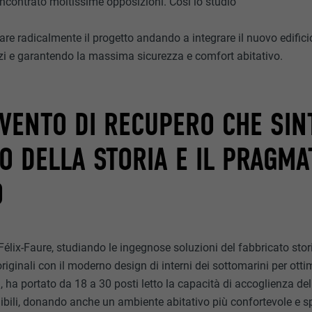
incontrato moltissime opposizioni. Così lo studio
re radicalmente il progetto andando a integrare il nuovo edifici
i e garantendo la massima sicurezza e comfort abitativo.
VENTO DI RECUPERO CHE SIN
NO DELLA STORIA E IL PRAGM
O
Félix-Faure, studiando le ingegnose soluzioni del fabbricato stor
originali con il moderno design di interni dei sottomarini per ot
mi, ha portato da 18 a 30 posti letto la capacità di accoglienza de
ibili, donando anche un ambiente abitativo più confortevole e sp