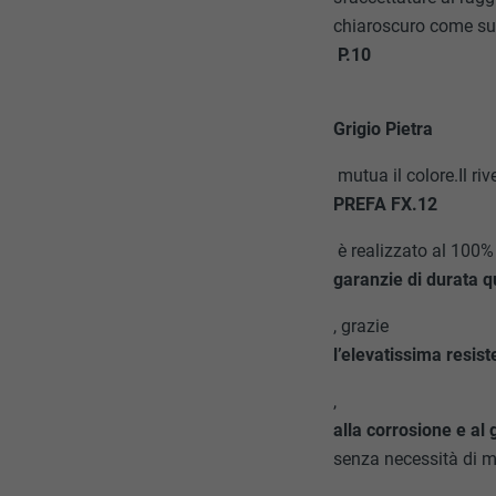
visualizzare ann
DECORSO
chiaroscuro come sull
Una volta accet
necessita più di
P.10
NOME
SCOPO
NOME
PROVIDER
Grigio Pietra
PROVIDER
NOME
DECORSO
mutua il colore.Il ri
DECORSO
PREFA FX.12
PROVIDER
SCOPO
è realizzato al 100%
DECORSO
garanzie di durata q
SCOPO
SCOPO
, grazie
l’elevatissima resis
NOME
,
NOME
alla corrosione e al
PROVIDER
senza necessità di 
PROVIDER
DECORSO