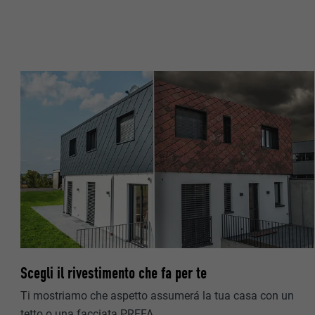
DECORSO
SCOPO
SCOPO
NOME
NOME
PROVIDER
PROVIDER
DECORSO
DECORSO
SCOPO
SCOPO
NOME
Scegli il rivestimento che fa per te
PROVIDER
Ti mostriamo che aspetto assumerá la tua casa con un
tetto o una facciata PREFA.