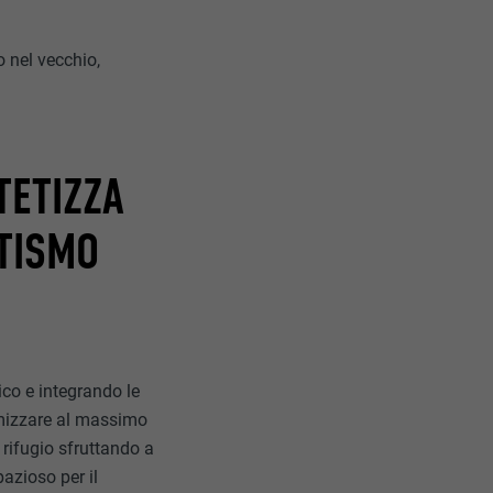
o nel vecchio,
TETIZZA
ATISMO
ico e integrando le
timizzare al massimo
l rifugio sfruttando a
azioso per il