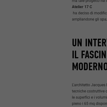
ma tale progetto ha 
Atelier 17 C
ha deciso di modifica
ampliandone gli spaz
UN INTER
IL FASCI
MODERN
L’architetto Jacques 
tecniche costruttive 
le superfici e i volu
pieno i 65 mq dispon