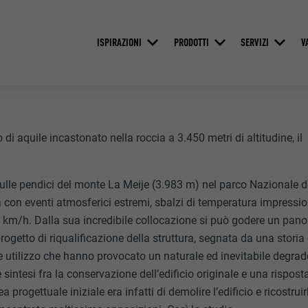
ISPIRAZIONI
PRODOTTI
SERVIZI
V
di aquile incastonato nella roccia a 3.450 metri di altitudine, il
sulle pendici del monte La Meije (3.983 m) nel parco Nazionale de
a con eventi atmosferici estremi, sbalzi di temperatura impressio
 km/h. Dalla sua incredibile collocazione si può godere un pan
rogetto di riqualificazione della struttura, segnata da una storia
e utilizzo che hanno provocato un naturale ed inevitabile degrad
intesi fra la conservazione dell’edificio originale e una risposta 
ea progettuale iniziale era infatti di demolire l’edificio e ricostr