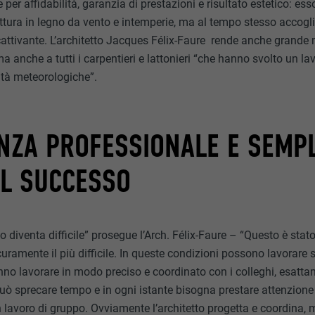
 per affidabilità, garanzia di prestazioni e risultato estetico: ess
ttura in legno da vento e intemperie, ma al tempo stesso accoglie
cattivante. L’architetto Jacques Félix-Faure rende anche grande 
a anche a tutti i carpentieri e lattonieri “che hanno svolto un l
ltà meteorologiche”.
ZA PROFESSIONALE E SEMPLI
EL SUCCESSO
tto diventa difficile” prosegue l’Arch. Félix-Faure – “Questo è stato
uramente il più difficile. In queste condizioni possono lavorare
no lavorare in modo preciso e coordinato con i colleghi, esat
può sprecare tempo e in ogni istante bisogna prestare attenzione
 lavoro di gruppo. Ovviamente l’architetto progetta e coordina, 