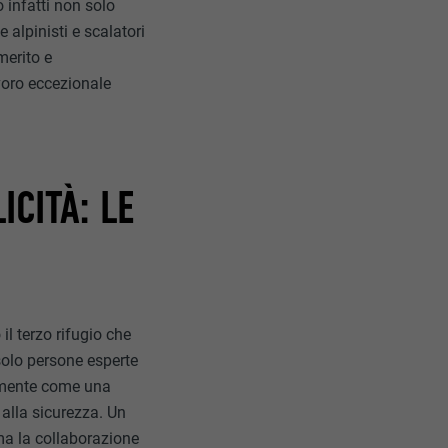
o infatti non solo
 alpinisti e scalatori
merito e
avoro eccezionale
CITÀ: LE
 il terzo rifugio che
 solo persone esperte
tamente come una
 alla sicurezza. Un
ma la collaborazione