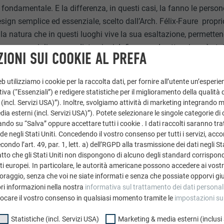
è fondamentale. E la differenza, in questi casi, la fanno le perso
esign semplice ed essenziale, scelto dall’Arch. Félix-Faure propri
lla natura che in questi luoghi vive la sua esaltazione, permettend
 sua meraviglia senza distrazioni. Infine grande attenzione è st
IONI SUI COOKIE AL PREFA
omfort degli ambienti, dato che i visitatori, una volta raggiunte tal
n condizioni meteo estreme e condividere gli spazi ristretti con
 utilizziamo i cookie per la raccolta dati, per fornire all’utente un’esperie
tivi principali e irrinunciabili è stato quello di realizzare un amb
iva (“Essenziali”) e redigere statistiche per il miglioramento della qualità 
e, oltre a garantire la massima sicurezza in ogni condizione, co
 (incl. Servizi USA)”). Inoltre, svolgiamo attività di marketing integrando 
a esterni (incl. Servizi USA)”). Potete selezionare le singole categorie di 
ndo su “Salva” oppure accettare tutti i cookie . I dati raccolti saranno trat
de negli Stati Uniti. Concedendo il vostro consenso per tutti i servizi, acc
ondo l’art. 49, par. 1, lett. a) dell’RGPD alla trasmissione dei dati negli Sta
 PREFA: UNA SECONDA PELLE P
tto che gli Stati Uniti non dispongono di alcuno degli standard corrisponden
i europei. In particolare, le autorità americane possono accedere ai vostri 
oraggio, senza che voi ne siate informati e senza che possiate opporvi gi
CHE VIVE CON LA MONTAGNA
ri informazioni nella nostra
informativa sul trattamento dei dati personal
vocare il vostro consenso in qualsiasi momento tramite le
impostazioni su
Statistiche (incl. Servizi USA)
Marketing & media esterni (inclusi