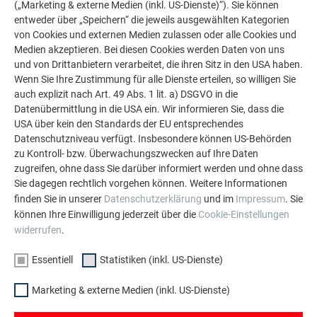
(„Marketing & externe Medien (inkl. US-Dienste)“). Sie können
entweder über „Speichern“ die jeweils ausgewählten Kategorien
von Cookies und externen Medien zulassen oder alle Cookies und
Medien akzeptieren. Bei diesen Cookies werden Daten von uns
WEITERE OBJEKTE
und von Drittanbietern verarbeitet, die ihren Sitz in den USA haben.
LASSEN SIE SICH INSPIRIEREN
Wenn Sie Ihre Zustimmung für alle Dienste erteilen, so willigen Sie
auch explizit nach Art. 49 Abs. 1 lit. a) DSGVO in die
Datenübermittlung in die USA ein. Wir informieren Sie, dass die
Die PREFA Referenzgalerie zeigt, wie vielseitig
USA über kein den Standards der EU entsprechendes
Aluminium eingesetzt werden kann. Entdecken Sie
Datenschutzniveau verfügt. Insbesondere können US-Behörden
weitere beeindruckende Projekte mit den langlebigen
zu Kontroll- bzw. Überwachungszwecken auf Ihre Daten
PREFA Aluminiumlösungen für Dach, Solar und
zugreifen, ohne dass Sie darüber informiert werden und ohne dass
Fassade.
Sie dagegen rechtlich vorgehen können. Weitere Informationen
finden Sie in unserer
Datenschutzerklärung
und im
Impressum
. Sie
können Ihre Einwilligung jederzeit über die
Cookie-Einstellungen
MEHR REFERENZEN ANSEHEN
widerrufen
.
Essentiell
Statistiken (inkl. US-Dienste)
Marketing & externe Medien (inkl. US-Dienste)