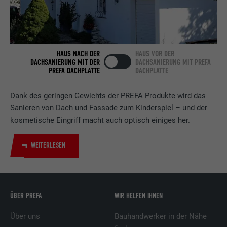
Laufzeit
2 Jahre
Verwendet vom Social-Networking-Dienst
LinkedIn für die Verfolgung der
HAUS NACH DER
HAUS VOR DER
Zweck
Verwendung von eingebetteten
DACHSANIERUNG MIT DER
DACHSANIERUNG MIT PREFA
PREFA DACHPLATTE
DACHPLATTE
Dienstleistungen.
Dank des geringen Gewichts der PREFA Produkte wird das
Name
UserMatchHistory
Sanieren von Dach und Fassade zum Kinderspiel – und der
kosmetische Eingriff macht auch optisch einiges her.
Anbieter
LinkedIn
WEITERLESEN
Laufzeit
29 Tage
Wird verwendet, um Besucher auf
mehreren Webseiten zu verfolgen, um
ÜBER PREFA
WIR HELFEN IHNEN
Zweck
relevante Werbung basierend auf den
Präferenzen des Besuchers zu
Über uns
Bauhandwerker in der Nähe
präsentieren.