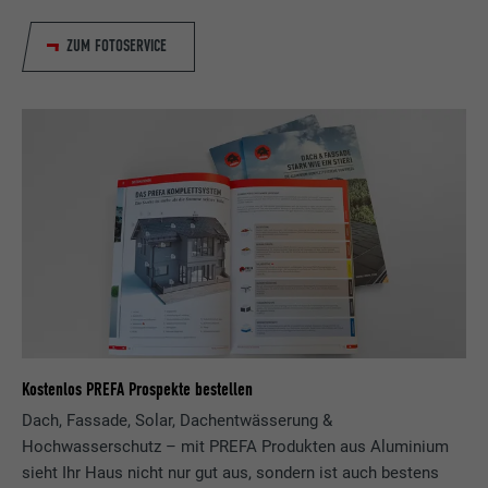
und ob der Google SafeSearch-Filter
Anbieter
Google Universal Analytics
aktiviert sein soll.
ZUM FOTOSERVICE
Laufzeit
1 Tag
Name
lang
Registriert eine eindeutige ID, die verwendet
Zweck
wird, um statistische Daten dazu, wieder
Anbieter
ads.linkedin.com
Besucher die Website nutzt, zu generieren.
Laufzeit
Sitzung
Name
_gaexp
Speichert die vom Benutzer ausgewählte
Zweck
Sprach version einer Webseite.
Anbieter
Google Optimize
Laufzeit
90 Tage
Name
lang
Kostenlos PREFA Prospekte bestellen
Wird testweise gesetzt, um zu prüfen, ob
Anbieter
LinkedIn
der Browser das Setzen von Cookies
Dach, Fassade, Solar, Dachentwässerung &
Zweck
erlaubt. Enthält keine
Hochwasserschutz – mit PREFA Produkten aus Aluminium
Laufzeit
Sitzung
Identifikationsmerkmale.
sieht Ihr Haus nicht nur gut aus, sondern ist auch bestens