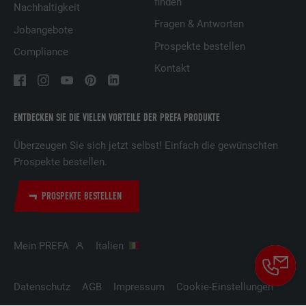
finden
Nachhaltigkeit
Fragen & Antworten
Jobangebote
Name
lidc
Prospekte bestellen
Compliance
Anbieter
LinkedIn
Kontakt
Laufzeit
1 Tag
ENTDECKEN SIE DIE VIELEN VORTEILE DER PREFA PRODUKTE
Verwendet vom Social-Networking-Dienst
LinkedIn für die Verfolgung der
Überzeugen Sie sich jetzt selbst! Einfach die gewünschten
Zweck
Verwendung von eingebetteten
Prospekte bestellen.
Dienstleistungen
PROSPEKTE BESTELLEN
Name
lissc
Mein PREFA
Italien
Anbieter
LinkedIn
Laufzeit
1 Jahr
Datenschutz
AGB
Impressum
Cookie-Einstellungen