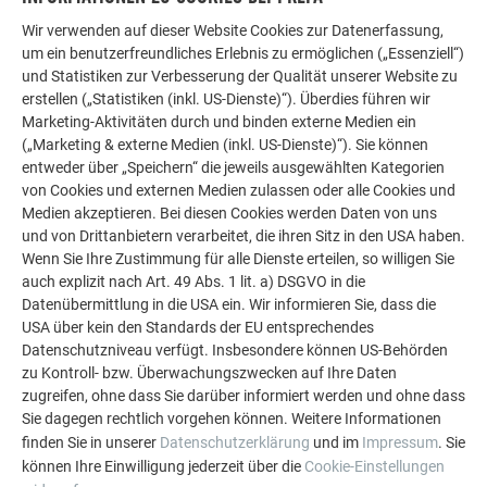
weitere beeindruckende Projekte mit den langlebigen
Wir verwenden auf dieser Website Cookies zur Datenerfassung,
PREFA Aluminiumlösungen für Dach, Solar und
um ein benutzerfreundliches Erlebnis zu ermöglichen („Essenziell“)
Fassade.
und Statistiken zur Verbesserung der Qualität unserer Website zu
erstellen („Statistiken (inkl. US-Dienste)“). Überdies führen wir
Marketing-Aktivitäten durch und binden externe Medien ein
MEHR REFERENZEN ANSEHEN
(„Marketing & externe Medien (inkl. US-Dienste)“). Sie können
entweder über „Speichern“ die jeweils ausgewählten Kategorien
von Cookies und externen Medien zulassen oder alle Cookies und
Medien akzeptieren. Bei diesen Cookies werden Daten von uns
und von Drittanbietern verarbeitet, die ihren Sitz in den USA haben.
Wenn Sie Ihre Zustimmung für alle Dienste erteilen, so willigen Sie
auch explizit nach Art. 49 Abs. 1 lit. a) DSGVO in die
Datenübermittlung in die USA ein. Wir informieren Sie, dass die
USA über kein den Standards der EU entsprechendes
Datenschutzniveau verfügt. Insbesondere können US-Behörden
zu Kontroll- bzw. Überwachungszwecken auf Ihre Daten
zugreifen, ohne dass Sie darüber informiert werden und ohne dass
Sie dagegen rechtlich vorgehen können. Weitere Informationen
finden Sie in unserer
Datenschutzerklärung
und im
Impressum
. Sie
können Ihre Einwilligung jederzeit über die
Cookie-Einstellungen