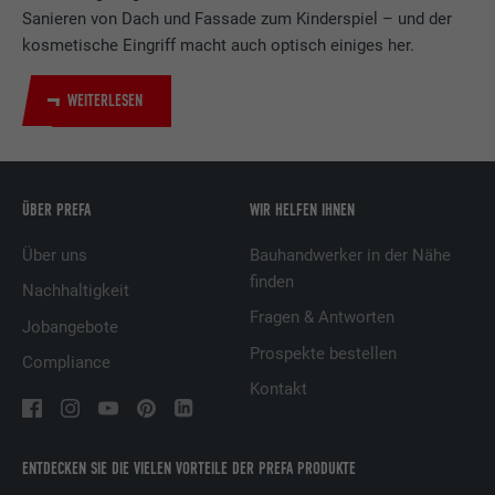
Sanieren von Dach und Fassade zum Kinderspiel – und der
kosmetische Eingriff macht auch optisch einiges her.
Name
bscookie
WEITERLESEN
Anbieter
LinkedIn
Laufzeit
2 Jahre
ÜBER PREFA
WIR HELFEN IHNEN
Verwendet vom Social-Networking-Dienst
LinkedIn für die Verfolgung der
Über uns
Bauhandwerker in der Nähe
Zweck
Verwendung von eingebetteten
finden
Nachhaltigkeit
Dienstleistungen.
Fragen & Antworten
Jobangebote
Prospekte bestellen
Compliance
Name
UserMatchHistory
Kontakt
Anbieter
LinkedIn
ENTDECKEN SIE DIE VIELEN VORTEILE DER PREFA PRODUKTE
Laufzeit
29 Tage