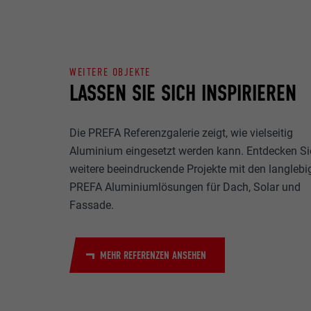
Name
Zweck
MARKETING & E
Anbieter
"Marketing & ex
WEITERE OBJEKTE
verwendet, um p
Laufzeit
LASSEN SIE SICH INSPIRIEREN
hinweg beobacht
Videoplattform
Name
Zweck
Die PREFA Referenzgalerie zeigt, wie vielseitig
Name
Anbieter
Aluminium eingesetzt werden kann. Entdecken Si
Anbieter
Name
Laufzeit
weitere beeindruckende Projekte mit den langlebi
PREFA Aluminiumlösungen für Dach, Solar und
Laufzeit
Anbieter
Fassade.
Zweck
Laufzeit
MEHR REFERENZEN ANSEHEN
Zweck
Zweck