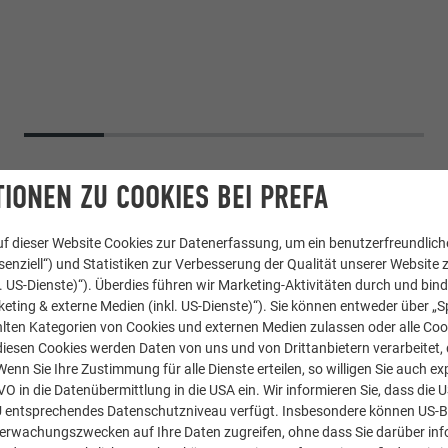
IONEN ZU COOKIES BEI PREFA
f dieser Website Cookies zur Datenerfassung, um ein benutzerfreundliche
enziell“) und Statistiken zur Verbesserung der Qualität unserer Website z
kl. US-Dienste)“). Überdies führen wir Marketing-Aktivitäten durch und bin
eting & externe Medien (inkl. US-Dienste)“). Sie können entweder über „S
lten Kategorien von Cookies und externen Medien zulassen oder alle Co
diesen Cookies werden Daten von uns und von Drittanbietern verarbeitet, di
nn Sie Ihre Zustimmung für alle Dienste erteilen, so willigen Sie auch exp
Aluminium Verbundplatte
GVO in die Datenübermittlung in die USA ein. Wir informieren Sie, dass die 
U entsprechendes Datenschutzniveau verfügt. Insbesondere können US-
berwachungszwecken auf Ihre Daten zugreifen, ohne dass Sie darüber inf
02 P.10 Anthrazit