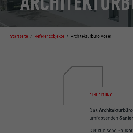
ARCHITEKTURB
Startseite
Referenzobjekte
Architekturbüro Voser
EINLEITUNG
Das
Architekturbür
umfassenden
Sanie
Der kubische Baukör