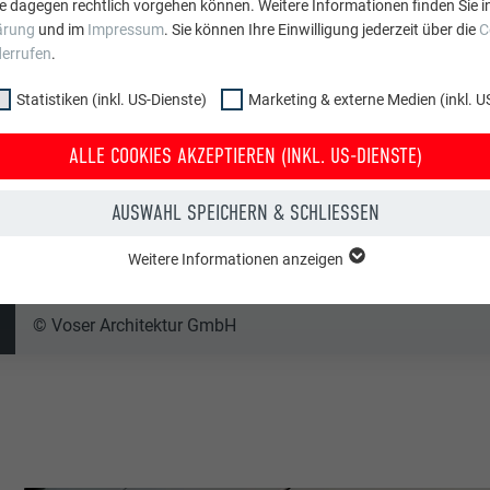
e dagegen rechtlich vorgehen können. Weitere Informationen finden Sie i
ärung
und im
Impressum
. Sie können Ihre Einwilligung jederzeit über die
C
Voser Architektur GmbH
derrufen
.
Statistiken (inkl. US-Dienste)
Marketing & externe Medien (inkl. U
ALLE COOKIES AKZEPTIEREN (INKL. US-DIENSTE)
Schweiz
AUSWAHL SPEICHERN & SCHLIESSEN
Landquart
Weitere Informationen anzeigen
Firmengebäude
ppe "Essenziell" werden für grundlegende Funktionen der Website benötig
dass die Website einwandfrei funktioniert.
© Voser Architektur GmbH
Cookie-Informationen anzeigen
PHPSESSID
NKL. US-DIENSTE)
PHP
 (inkl. US-Dienste)"-Cookies helfen uns zu verstehen, wie die Website genut
werden gesammelt, um die Nutzererfahrung der Website zu verbessern.
Sessione