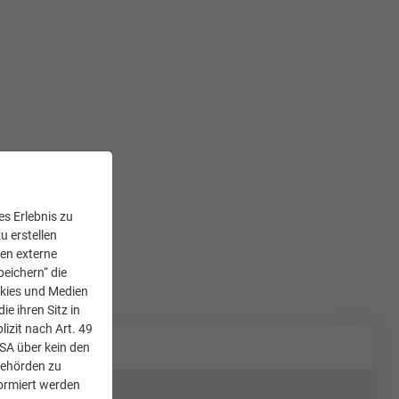
s Erlebnis zu
u erstellen
den externe
peichern“ die
okies und Medien
e ihren Sitz in
lizit nach Art. 49
USA über kein den
Behörden zu
ormiert werden