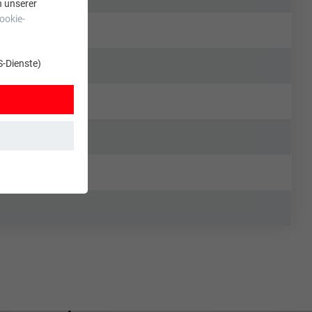
n unserer
ookie-
S-Dienste)
t. Dadurch ist
zt wird.