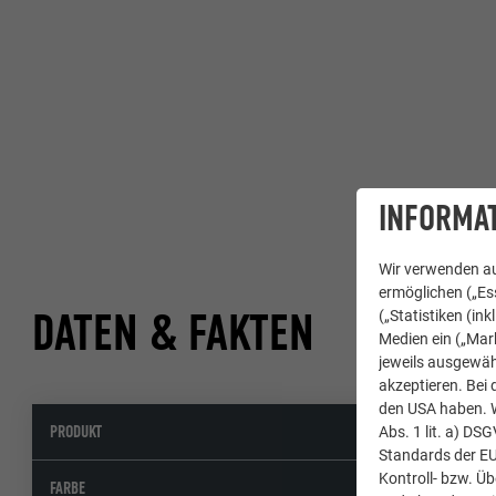
INFORMAT
Wir verwenden au
ermöglichen („Ess
DATEN & FAKTEN
(„Statistiken (in
Medien ein („Mark
jeweils ausgewäh
akzeptieren. Bei 
den USA haben. We
PRODUKT
Abs. 1 lit. a) DS
Standards der E
Kontroll- bzw. Ü
FARBE