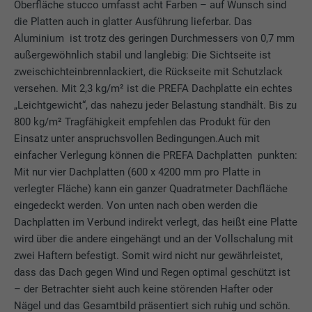
Oberfläche stucco umfasst acht Farben – auf Wunsch sind
verbessern.
Questo cookie memorizza la vostra
die Platten auch in glatter Ausführung lieferbar. Das
sessione attuale con riferimento alle
Cookie-Informationen anzeigen
Aluminium ist trotz des geringen Durchmessers von 0,7 mm
Name
_ga
applicazioni PHP e garantisce così che
außergewöhnlich stabil und langlebig: Die Sichtseite ist
Zweck
tutte le funzioni della pagina che si basano
MARKETING & EXTERNE MEDIEN (INKL. US-DIENSTE)
Anbieter
Google Universal Analytics
zweischichteinbrennlackiert, die Rückseite mit Schutzlack
sul linguaggio di programmazione PHP
"Marketing & externe Medien (inkl. US-Dienste)"-Cookies
possano essere visualizzate in modo
versehen. Mit 2,3 kg/m² ist die PREFA Dachplatte ein echtes
werden von Werbetreibenden (Drittanbietern) verwendet, um
Laufzeit
2 Jahre
completo.
„Leichtgewicht“, das nahezu jeder Belastung standhält. Bis zu
personalisierte Werbung anzuzeigen. Sie tun dies, indem sie
800 kg/m² Tragfähigkeit empfehlen das Produkt für den
Besucher über Websites hinweg beobachten. Wenn diese
Registriert eine eindeutige ID, die verwendet
Einsatz unter anspruchsvollen Bedingungen.Auch mit
Cookies akzeptiert werden, bedarf der Zugriff auf Inhalte von
Zweck
wird, um statistische Daten dazu, wieder
Name
cookie_optin
einfacher Verlegung können die PREFA Dachplatten punkten:
Videoplattformen und Social-Media-Plattformen keiner
Besucher die Website nutzt, zu generieren.
Mit nur vier Dachplatten (600 x 4200 mm pro Platte in
manuellen Einwilligung mehr.
Anbieter
Sgalinski
verlegter Fläche) kann ein ganzer Quadratmeter Dachfläche
Cookie-Informationen anzeigen
Name
NID
eingedeckt werden. Von unten nach oben werden die
Name
_gat
Laufzeit
12 mesi
Dachplatten im Verbund indirekt verlegt, das heißt eine Platte
Anbieter
Google
wird über die andere eingehängt und an der Vollschalung mit
Anbieter
Google Analytics
Questo cookie è essenziale per il
zwei Haftern befestigt. Somit wird nicht nur gewährleistet,
funzionamento dell’estensione opt-in dei
Laufzeit
6 Monate
dass das Dach gegen Wind und Regen optimal geschützt ist
Laufzeit
1 Tag
Zweck
cookie. Deve essere salvato per riconoscere
– der Betrachter sieht auch keine störenden Hafter oder
i gruppi di coockie che sono stati accettati
Dieses Cookie enthält eine eindeutige ID,
Wird von Google Analytics verwendet, um
Nägel und das Gesamtbild präsentiert sich ruhig und schön.
dall’utente.