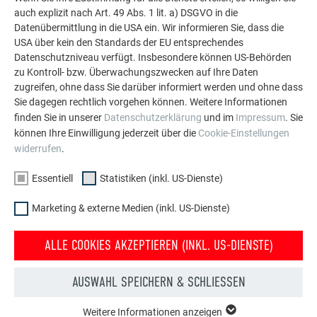
Auch die Feuerwehr in Schrambach setzt auf PREFA
auch explizit nach Art. 49 Abs. 1 lit. a) DSGVO in die
Hochwasserschutz
Datenübermittlung in die USA ein. Wir informieren Sie, dass die
USA über kein den Standards der EU entsprechendes
Die Freiwillige Feuerwehr in Schrambach verfügt seit beinahe
Datenschutzniveau verfügt. Insbesondere können US-Behörden
10 Jahren über einen mobilen Hochwasserschutz im Bereich
zu Kontroll- bzw. Überwachungszwecken auf Ihre Daten
der Garageneinfahrt. Oberbrandinspektor Werner Wallner ist
zugreifen, ohne dass Sie darüber informiert werden und ohne dass
Sie dagegen rechtlich vorgehen können. Weitere Informationen
begeistert: „Der Aufbau des Hochwasserschutzes ist sehr
finden Sie in unserer
Datenschutzerklärung
und im
Impressum
. Sie
simpel und kann auch von einer Person alleine durchgeführt
können Ihre Einwilligung jederzeit über die
Cookie-Einstellungen
werden. Aufgrund dieser einfachen Handhabung werden wir
widerrufen
.
das Produkt mit Sicherheit weiterempfehlen.“
Hochwasserschutz auch für Straßen und Landschaftsflächen
Essentiell
Statistiken (inkl. US-Dienste)
Das Grundstück der Familie Waidmayr in Neustift ist
wunderschön inmitten von Feldern gelegen. Bei stärkerem
Marketing & externe Medien (inkl. US-Dienste)
Regen sammelt sich jedoch innerhalb von Minuten das
Wasser von der gegenüberliegenden Wiese und kommt in
ALLE COOKIES AKZEPTIEREN (INKL. US-DIENSTE)
einer bis zu 30 cm hohen Flutwelle direkt auf den Garten und
die Garage der Familie zu. Bis vor einiger Zeit musste man
AUSWAHL SPEICHERN & SCHLIESSEN
sich mit Sandsäcken und Brettern gegen die eintretenden
Wassermassen wehren, doch im Jahr 2011 entschied man
Weitere Informationen anzeigen