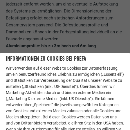
jederzeit entfernt werden, um eine eventuelle Aufstockung
des Systems zu ermöglichen. Die Dimensionierung der
Befestigung erfolgt nach statischen Anforderungen zum
Gesamtsystem passend. Die Befestigungsprofile und
Dammbalken können in der Farbgestaltung individuell an die
Fassade angepasst werden.
Aluminiumprofile: bis zu 3m hoch und 6m lang
Die Profile werden in zwei Ausführungsstärken – 50mm und
INFORMATIONEN ZU COOKIES BEI PREFA
80mm – angeboten. Beim System 80 sind höhere Bauweisen
Wir verwenden auf dieser Website Cookies zur Datenerfassung,
und größere Spannweiten möglich. Die PREFA
um ein benutzerfreundliches Erlebnis zu ermöglichen („Essenziell“)
Aluminiumprofile sind bis zu einer Länge von sechs Metern
und Statistiken zur Verbesserung der Qualität unserer Website zu
lieferbar und können bis zu drei Meter hoch installiert
erstellen („Statistiken (inkl. US-Dienste)“). Überdies führen wir
werden. Die eingelegte Systemdichtung besteht aus
Marketing-Aktivitäten durch und binden externe Medien ein
EPDM/Moosgummi und verhindert das Eindringen von
(„Marketing & externe Medien (inkl. US-Dienste)“). Sie können
entweder über „Speichern“ die jeweils ausgewählten Kategorien
Wasser. Bei Bedarf kann die Dichtung leicht ausgetauscht
von Cookies und externen Medien zulassen oder alle Cookies und
werden. Nach dem Einsatz ist eine Reinigung und Kontrolle
Medien akzeptieren. Bei diesen Cookies werden Daten von uns
der Profile bzw. Dichtungen erforderlich, um die
und von Drittanbietern verarbeitet, die ihren Sitz in den USA haben.
Funktionalität bei künftigen Ereignissen zu garantieren.
Wenn Sie Ihre Zustimmung für alle Dienste erteilen, so willigen Sie