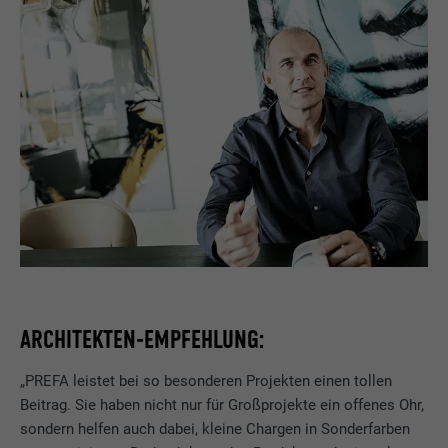
Laufzeit
2 Jahre
Verwendet vom Social-Networking-Dienst
LinkedIn für die Verfolgung der
Zweck
Verwendung von eingebetteten
Dienstleistungen.
Name
UserMatchHistory
Anbieter
LinkedIn
Laufzeit
29 Tage
ARCHITEKTEN-EMPFEHLUNG:
Wird verwendet, um Besucher auf
mehreren Webseiten zu verfolgen, um
Zweck
relevante Werbung basierend auf den
„PREFA leistet bei so besonderen Projekten einen tollen
Präferenzen des Besuchers zu
Beitrag. Sie haben nicht nur für Großprojekte ein offenes Ohr,
präsentieren.
sondern helfen auch dabei, kleine Chargen in Sonderfarben