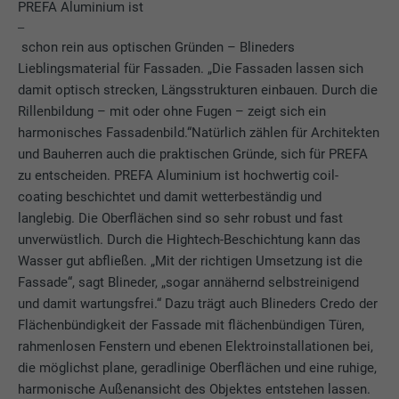
"Marketing & externe Medien (inkl. US-Dienste)"-Cookies
PREFA Aluminium ist
possano essere visualizzate in modo
werden von Werbetreibenden (Drittanbietern) verwendet, um
Laufzeit
2 Jahre
completo.
‒
personalisierte Werbung anzuzeigen. Sie tun dies, indem sie
schon rein aus optischen Gründen – Blineders
Besucher über Websites hinweg beobachten. Wenn diese
Registriert eine eindeutige ID, die verwendet
Lieblingsmaterial für Fassaden. „Die Fassaden lassen sich
Cookies akzeptiert werden, bedarf der Zugriff auf Inhalte von
Zweck
wird, um statistische Daten dazu, wieder
Name
cookie_optin
damit optisch strecken, Längsstrukturen einbauen. Durch die
Videoplattformen und Social-Media-Plattformen keiner
Besucher die Website nutzt, zu generieren.
Rillenbildung – mit oder ohne Fugen – zeigt sich ein
manuellen Einwilligung mehr.
Anbieter
Sgalinski
harmonisches Fassadenbild.“Natürlich zählen für Architekten
und Bauherren auch die praktischen Gründe, sich für PREFA
Cookie-Informationen anzeigen
Name
NID
Name
_gat
Laufzeit
12 mesi
zu entscheiden. PREFA Aluminium ist hochwertig coil-
coating beschichtet und damit wetterbeständig und
Anbieter
Google
Anbieter
Google Analytics
Questo cookie è essenziale per il
langlebig. Die Oberflächen sind so sehr robust und fast
funzionamento dell’estensione opt-in dei
Laufzeit
6 Monate
unverwüstlich. Durch die Hightech-Beschichtung kann das
Laufzeit
1 Tag
Zweck
cookie. Deve essere salvato per riconoscere
Wasser gut abfließen. „Mit der richtigen Umsetzung ist die
i gruppi di coockie che sono stati accettati
Dieses Cookie enthält eine eindeutige ID,
Fassade“, sagt Blineder, „sogar annähernd selbstreinigend
Wird von Google Analytics verwendet, um
dall’utente.
Zweck
über die Ihre bevorzugten Einstellungen
und damit wartungsfrei.“ Dazu trägt auch Blineders Credo der
die Anforderungsrate einzuschränken.
und andere Informationen gespeichert
Flächenbündigkeit der Fassade mit flächenbündigen Türen,
werden, insbesondere Ihre bevorzugte
rahmenlosen Fenstern und ebenen Elektroinstallationen bei,
Zweck
Sprache, wie viele Suchergebnisse pro Seite
Name
_gid
die möglichst plane, geradlinige Oberflächen und eine ruhige,
angezeigt werden sollen (z. B. 10 oder 20)
harmonische Außenansicht des Objektes entstehen lassen.
und ob der Google SafeSearch-Filter