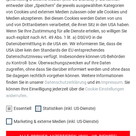
die Auswahl der Fassade und Böden, die Gestaltung des
entweder über „Speichern“ die jeweils ausgewählten Kategorien
Innenraums und des Gartens geht, braucht es ein gewisses
von Cookies und externen Medien zulassen oder alle Cookies und
Budget. Die Materialwahl bei den Oberflächen und die
Medien akzeptieren. Bei diesen Cookies werden Daten von uns
Verarbeitung dürfen nicht auf „günstig und billig“ fallen, sonst
und von Drittanbietern verarbeitet, die ihren Sitz in den USA haben.
leidet das gesamte Konzept darunter“, so Blineder. Ein
Wenn Sie Ihre Zustimmung für alle Dienste erteilen, so willigen Sie
wesentlicher Faktor ist ihm in dieser Rechnung auch die
auch explizit nach Art. 49 Abs. 1 lit. a) DSGVO in die
Datenübermittlung in die USA ein. Wir informieren Sie, dass die
Umwegrentabilität der PREFA Produkte.„PREFA gibt
USA über kein den Standards der EU entsprechendes
40 Jahre Garantie
Datenschutzniveau verfügt. Insbesondere können US-Behörden
auf die Produkte“, sagt Reinhard Stadler von der Firma
zu Kontroll- bzw. Überwachungszwecken auf Ihre Daten
Stadler, der schon wegen der Langlebigkeit des Materials
zugreifen, ohne dass Sie darüber informiert werden und ohne dass
bevorzugt mit PREFA arbeitet. In die exakte Montage und
Sie dagegen rechtlich vorgehen können. Weitere Informationen
Verarbeitung der Sidings hat die Firma Stadler aber dennoch
finden Sie in unserer
Datenschutzerklärung
und im
Impressum
. Sie
nicht über Gebühr Zeit investieren müssen. „Die mit 1,0 mm
können Ihre Einwilligung jederzeit über die
Cookie-Einstellungen
geringe Materialstärke, das leichte Gewicht der
widerrufen
.
Aluminiumelemente und die verarbeitungsfreundliche
Essentiell
Statistiken (inkl. US-Dienste)
Geschmeidigkeit des Materials erleichtern die
Montagearbeiten wesentlich und machen effizientes und
Marketing & externe Medien (inkl. US-Dienste)
rasches Arbeiten möglich“, so die Firma Stadler.