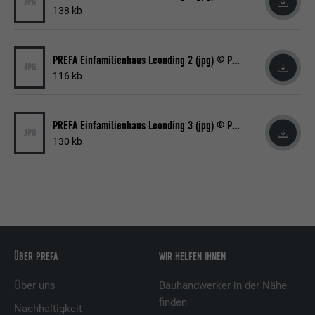
JPG
138 kb
Zweck
das richtige SameSite-Attribut für alle
Cookies in diesem Browser vorhanden ist
PREFA Einfamilienhaus Leonding 2 (jpg) © PREFA | Croce & Wir
JPG
116 kb
Name
_fbp
Anbieter
Facebook
PREFA Einfamilienhaus Leonding 3 (jpg) © PREFA | Croce & Wir
JPG
130 kb
Laufzeit
3 Monate
Wird von Facebook genutzt, um eine Reihe
von Werbeprodukten anzuzeigen, zum
Zweck
Beispiel Echtzeitgebote dritter
Werbetreibender.
ÜBER PREFA
WIR HELFEN IHNEN
Name
fr
Über uns
Bauhandwerker in der Nähe
Anbieter
Facebook
finden
Nachhaltigkeit