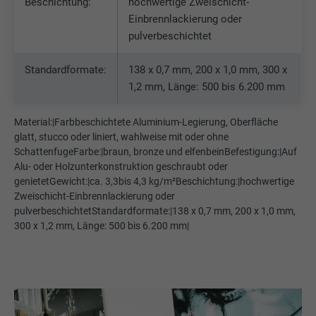
Beschichtung:
hochwertige Zweischicht-
Zweck
Webseite ein eingebettetes "Folgen Sie
Einbrennlackierung oder
uns"-Fenster enthält.
pulverbeschichtet
Standardformate:
138 x 0,7 mm, 200 x 1,0 mm, 300 x
Name
bcookie
1,2 mm, Länge: 500 bis 6.200 mm
Anbieter
LinkedIn
Material:|Farbbeschichtete Aluminium-Legierung, Oberfläche
glatt, stucco oder liniert, wahlweise mit oder ohne
Laufzeit
2 Jahre
SchattenfugeFarbe:|braun, bronze und elfenbeinBefestigung:|Auf
Alu- oder Holzunterkonstruktion geschraubt oder
Verwendet vom Social-Networking-Dienst
genietetGewicht:|ca. 3,3bis 4,3 kg/m²Beschichtung:|hochwertige
LinkedIn für die Verfolgung der
Zweischicht-Einbrennlackierung oder
Zweck
Verwendung von eingebetteten
pulverbeschichtetStandardformate:|138 x 0,7 mm, 200 x 1,0 mm,
Dienstleistungen.
300 x 1,2 mm, Länge: 500 bis 6.200 mm|
Name
bscookie
Anbieter
LinkedIn