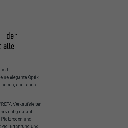
 – der
 alle
 und
ine elegante Optik.
uherren, aber auch
PREFA Verkaufsleiter
prozentig darauf
d Platzregen und
 viel Erfahrung und