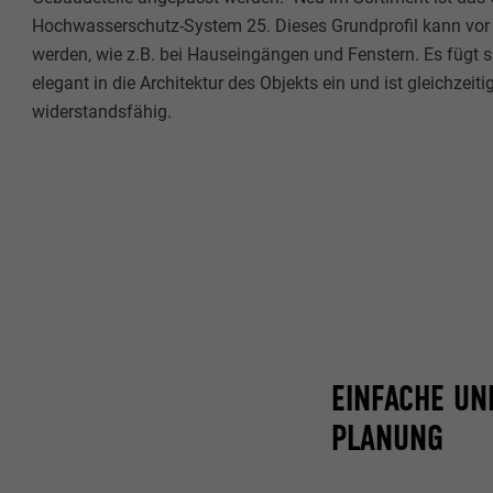
Name
Hochwasserschutz-System 25. Dieses Grundprofil kann vor 
Name
werden, wie z.B. bei Hauseingängen und Fenstern. Es fügt 
Anbieter
elegant in die Architektur des Objekts ein und ist gleichzeiti
Anbieter
widerstandsfähig.
Laufzeit
Laufzeit
Zweck
Zweck
Name
Name
Anbieter
Anbieter
Laufzeit
Laufzeit
EINFACHE U
Zweck
PLANUNG
Zweck