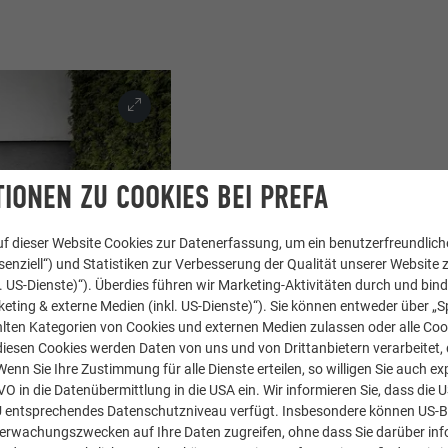
IONEN ZU COOKIES BEI PREFA
VON NUR EINE
SPEZIALWERKZE
f dieser Website Cookies zur Datenerfassung, um ein benutzerfreundliche
enziell“) und Statistiken zur Verbesserung der Qualität unserer Website z
Aluminium eignet sich pe
kl. US-Dienste)“). Überdies führen wir Marketing-Aktivitäten durch und bin
eting & externe Medien (inkl. US-Dienste)“). Sie können entweder über „S
vor allem besonders leic
lten Kategorien von Cookies und externen Medien zulassen oder alle Co
Aluminiumprofile ermögl
diesen Cookies werden Daten von uns und von Drittanbietern verarbeitet, di
notfalls sogar von nur e
nn Sie Ihre Zustimmung für alle Dienste erteilen, so willigen Sie auch exp
Landschaftsschutz eing
GVO in die Datenübermittlung in die USA ein. Wir informieren Sie, dass die 
U entsprechendes Datenschutzniveau verfügt. Insbesondere können US-
Einlegen der ersten Dam
berwachungszwecken auf Ihre Daten zugreifen, ohne dass Sie darüber inf
kann ganz einfach die 