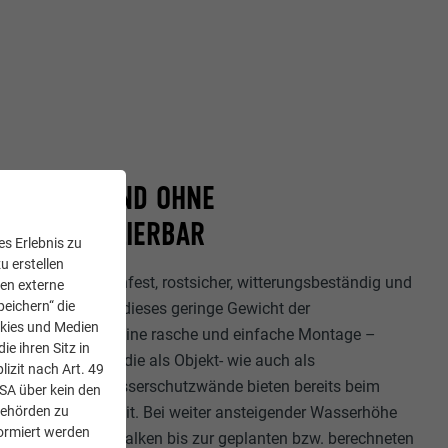
R PERSON UND OHNE
UG INSTALLIERBAR
s Erlebnis zu
u erstellen
rfekt, da es bruchfest, rostsicher, witterungsbeständig und
den externe
peichern“ die
ht ist. Und genau dieses geringe Gewicht der
okies und Medien
icht im Ernstfall eine rasche und einfache Montage –
e ihren Sitz in
iner Person! Denn die als Objekt- wie auch als
lizit nach Art. 49
esetzten Hochwasserschutzwände bieten bereits beim
USA über kein den
Behörden zu
mbalken Sicherheit. Bei weiter ansteigender Wasserhöhe
ormiert werden
Anzahl der Dammbalken bis zur geplanten bzw. berechneten