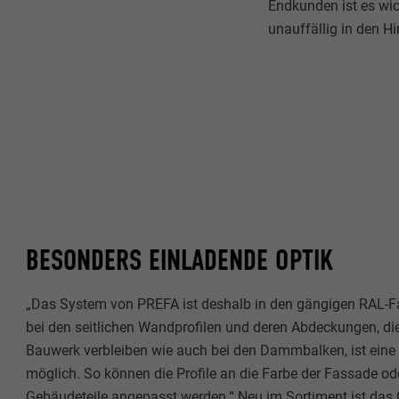
Endkunden ist es wic
Name
unauffällig in den Hi
Zweck
MARKETING & E
Anbieter
"Marketing & ex
verwendet, um p
Laufzeit
hinweg beobacht
Videoplattform
Name
Zweck
Name
Anbieter
Anbieter
Name
Laufzeit
Laufzeit
BESONDERS EINLADENDE OPTIK
Anbieter
Zweck
Laufzeit
„Das System von PREFA ist deshalb in den gängigen RAL-Far
bei den seitlichen Wandprofilen und deren Abdeckungen, di
Zweck
Zweck
Bauwerk verbleiben wie auch bei den Dammbalken, ist ein
möglich. So können die Profile an die Farbe der Fassade o
Gebäudeteile angepasst werden.“ Neu im Sortiment ist das