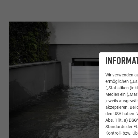
INFORMAT
Wir verwenden au
ermöglichen („Ess
(„Statistiken (in
Medien ein („Mark
jeweils ausgewäh
akzeptieren. Bei 
den USA haben. We
Abs. 1 lit. a) DS
Standards der E
Kontroll- bzw. Ü