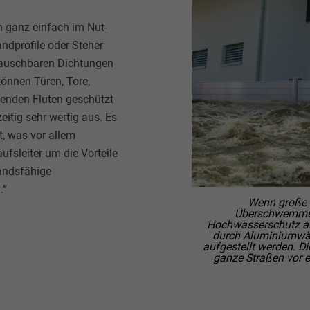
n ganz einfach im Nut-
ndprofile oder Steher
stauschbaren Dichtungen
können Türen, Tore,
genden Fluten geschützt
itig sehr wertig aus. Es
, was vor allem
fsleiter um die Vorteile
andsfähige
.“
Wenn große 
Überschwemmun
Hochwasserschutz als
durch Aluminiumwän
aufgestellt werden. D
ganze Straßen vor 