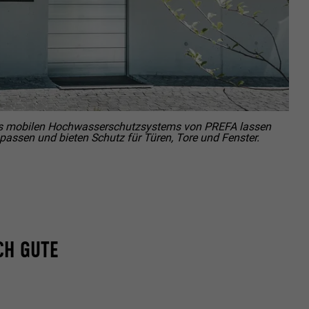
ische Daten
r Webseite.
 mobilen Hochwasserschutzsystems von PREFA lassen
npassen und bieten Schutz für Türen, Tore und Fenster.
CH GUTE
s "Folgen Sie
etzen von