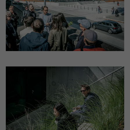
Anbieter
LinkedIn
Laufzeit
2 Jahre
Verwendet vom Social-Networking-Dienst
LinkedIn für die Verfolgung der
Zweck
Verwendung von eingebetteten
Dienstleistungen.
Name
bscookie
Anbieter
LinkedIn
Laufzeit
2 Jahre
Verwendet vom Social-Networking-Dienst
LinkedIn für die Verfolgung der
Zweck
Verwendung von eingebetteten
Dienstleistungen.