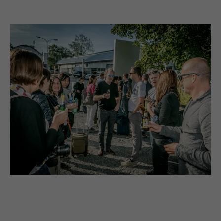
Verwendet vom Social-Networking-Dienst
LinkedIn für die Verfolgung der
Zweck
Verwendung von eingebetteten
Dienstleistungen
Name
lissc
Anbieter
LinkedIn
Laufzeit
1 Jahr
Wird verwendet, um sicherzustellen, dass
Zweck
das richtige SameSite-Attribut für alle
Cookies in diesem Browser vorhanden ist
Name
_fbp