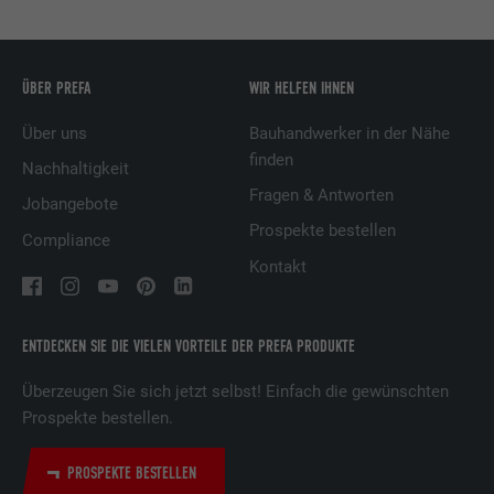
Anbieter
Facebook
Laufzeit
3 Monate
ÜBER PREFA
WIR HELFEN IHNEN
Wird von Facebook genutzt, um eine Reihe
Über uns
Bauhandwerker in der Nähe
von Werbeprodukten anzuzeigen, zum
Zweck
finden
Beispiel Echtzeitgebote dritter
Nachhaltigkeit
Werbetreibender.
Fragen & Antworten
Jobangebote
Prospekte bestellen
Compliance
Name
fr
Kontakt
Anbieter
Facebook
ENTDECKEN SIE DIE VIELEN VORTEILE DER PREFA PRODUKTE
Laufzeit
3 Monate
Überzeugen Sie sich jetzt selbst! Einfach die gewünschten
Wird von Facebook genutzt, um eine Reihe
Prospekte bestellen.
von Werbeprodukten anzuzeigen, zum
Zweck
Beispiel Echtzeitgebote dritter
PROSPEKTE BESTELLEN
Werbetreibender.