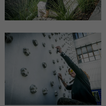
Name
UserMatchHistory
Anbieter
LinkedIn
Laufzeit
29 Tage
Wird verwendet, um Besucher auf
mehreren Webseiten zu verfolgen, um
Zweck
relevante Werbung basierend auf den
Präferenzen des Besuchers zu
präsentieren.
Name
lidc
Anbieter
LinkedIn
Laufzeit
1 Tag