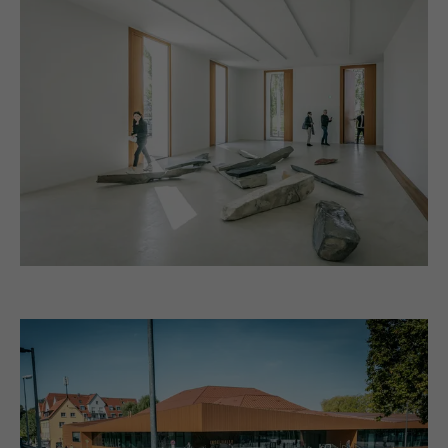
Laufzeit
Sitzung
Name
_gaexp
Speichert die vom Benutzer ausgewählte
Zweck
Sprach version einer Webseite.
Anbieter
Google Optimize
Laufzeit
90 Tage
Name
lang
Wird testweise gesetzt, um zu prüfen, ob
Anbieter
LinkedIn
der Browser das Setzen von Cookies
Zweck
erlaubt. Enthält keine
Laufzeit
Sitzung
Identifikationsmerkmale.
Eingestellt von LinkedIn, wenn eine
Zweck
Webseite ein eingebettetes "Folgen Sie
uns"-Fenster enthält.
Name
bcookie