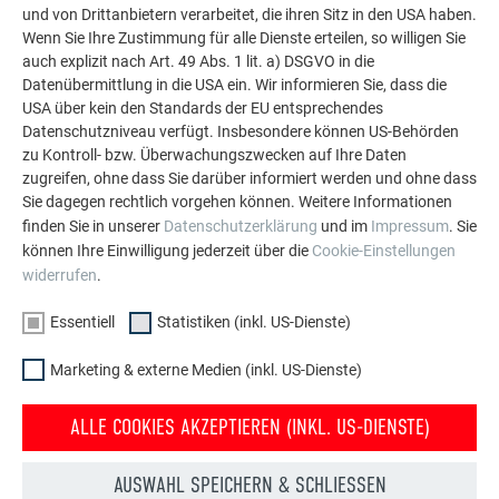
und von Drittanbietern verarbeitet, die ihren Sitz in den USA haben.
ausweiten:
Wenn Sie Ihre Zustimmung für alle Dienste erteilen, so willigen Sie
braun
auch explizit nach Art. 49 Abs. 1 lit. a) DSGVO in die
anthrazit
Datenübermittlung in die USA ein. Wir informieren Sie, dass die
schwarz (neu seit 2017)
USA über kein den Standards der EU entsprechendes
ziegelrot
Datenschutzniveau verfügt. Insbesondere können US-Behörden
oxydrot
zu Kontroll- bzw. Überwachungszwecken auf Ihre Daten
zugreifen, ohne dass Sie darüber informiert werden und ohne dass
moosgrün
Sie dagegen rechtlich vorgehen können. Weitere Informationen
hellgrau
finden Sie in unserer
Datenschutzerklärung
und im
Impressum
. Sie
zinkgrau
können Ihre Einwilligung jederzeit über die
Cookie-Einstellungen
prefaweiß
widerrufen
.
nussbraun
rostbraun
Essentiell
Statistiken (inkl. US-Dienste)
sandbraun
steingrau
Marketing & externe Medien (inkl. US-Dienste)
Weitere Informationen zu den Produkten finden Sie in unserer
ALLE COOKIES AKZEPTIEREN (INKL. US-DIENSTE)
Produktübersicht
.Ab sofort bietet PREFA eine weitere Farbe in P.10 Qualität:
AUSWAHL SPEICHERN & SCHLIESSEN