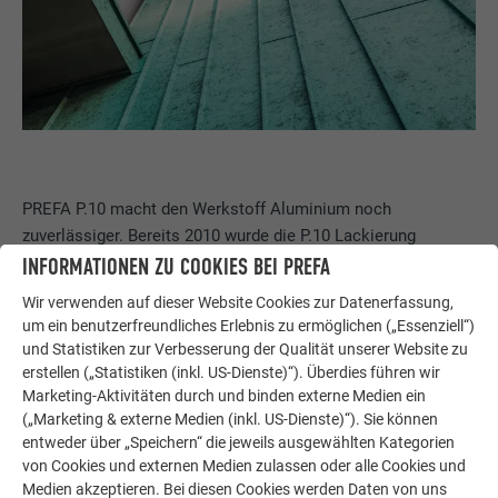
PREFA P.10 macht den Werkstoff Aluminium noch
zuverlässiger. Bereits 2010 wurde die P.10 Lackierung
eingeführt - sie erscheint optisch matt und ist dennoch UV-,
INFORMATIONEN ZU COOKIES BEI PREFA
farb- und witterungsbeständig. Darum kann PREFA 40 Jahre
Wir verwenden auf dieser Website Cookies zur Datenerfassung,
Garantie auf Material und Farbe geben - durch die
um ein benutzerfreundliches Erlebnis zu ermöglichen („Essenziell“)
Kombination des extrem wiederstandsfähigen Werkstoffs
und Statistiken zur Verbesserung der Qualität unserer Website zu
Aluminium und der Oberfläche P.10.
erstellen („Statistiken (inkl. US-Dienste)“). Überdies führen wir
Marketing-Aktivitäten durch und binden externe Medien ein
(„Marketing & externe Medien (inkl. US-Dienste)“). Sie können
entweder über „Speichern“ die jeweils ausgewählten Kategorien
Seit der Einführung der neuen Farbqualität in drei Farben
von Cookies und externen Medien zulassen oder alle Cookies und
Medien akzeptieren. Bei diesen Cookies werden Daten von uns
konnten wir das P.10 Farbsortiment bereits auf 13 Farben