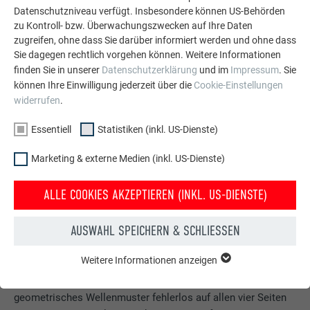
Datenschutzniveau verfügt. Insbesondere können US-Behörden
zu Kontroll- bzw. Überwachungszwecken auf Ihre Daten
zugreifen, ohne dass Sie darüber informiert werden und ohne dass
Sie dagegen rechtlich vorgehen können. Weitere Informationen
finden Sie in unserer
Datenschutzerklärung
und im
Impressum
. Sie
können Ihre Einwilligung jederzeit über die
Cookie-Einstellungen
widerrufen
.
Essentiell
Statistiken (inkl. US-Dienste)
Marketing & externe Medien (inkl. US-Dienste)
DIE FASSADE – ROUTINE UND
MILLIMETERARBEIT
ALLE COOKIES AKZEPTIEREN (INKL. US-DIENSTE)
„Der Bau so einer Fassade ist kein Kinderspiel“, erklärt der
AUSWAHL SPEICHERN & SCHLIESSEN
erfahrene Projektleiter Martin Affenzeller. Er ist bereits seit
mehr als 20 Jahren Teil der Innocente GmbH aus Vorchdorf
Weitere Informationen anzeigen
ESSENTIELL
und kann sich bei solchen Projekten auf die Spezialisten
Cookies der Gruppe "Essenziell" werden für grundlegende
seines 170-köpfigen Teams verlassen. „Um ein
Funktionen der Website benötigt. Dadurch ist gewährleistet,
geometrisches Wellenmuster fehlerlos auf allen vier Seiten
dass die Website einwandfrei funktioniert.