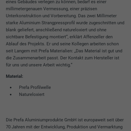
eines Gebäudes verlegen zu können, bedarf es einer
millimetergenauen Vermessung, einer präzisen
Cookie-Informationen anzeigen
Name
PHPSESSID
Unterkonstruktion und Vorbereitung. Das zwei Millimeter
starke Aluminium Strangpressprofil wurde zugeschnitten und
STATISTIKEN (INKL. US-DIENSTE)
Anbieter
PHP
blank geliefert, anschließend natureloxiert und ohne
Die "Statistiken (inkl. US-Dienste)"-Cookies helfen uns zu
sichtbare Befestigung montiert“, erklärt Affenzeller den
verstehen, wie die Website genutzt wird. Informationen werden
Laufzeit
Sessione
Ablauf des Projekts. Er und seine Kollegen arbeiten schon
gesammelt, um die Nutzererfahrung der Website zu
verbessern.
seit Langem mit Prefa Materialien: „Das Material ist gut und
Questo cookie memorizza la vostra
die Zusammenarbeit passt. Der Kontakt zum Hersteller ist
sessione attuale con riferimento alle
Cookie-Informationen anzeigen
Name
_ga
applicazioni PHP e garantisce così che
für uns und unsere Arbeit wichtig.“
Zweck
tutte le funzioni della pagina che si basano
Material:
MARKETING & EXTERNE MEDIEN (INKL. US-DIENSTE)
Anbieter
Google Universal Analytics
sul linguaggio di programmazione PHP
"Marketing & externe Medien (inkl. US-Dienste)"-Cookies
possano essere visualizzate in modo
Prefa Profilwelle
werden von Werbetreibenden (Drittanbietern) verwendet, um
Laufzeit
2 Jahre
completo.
Natureloxiert
personalisierte Werbung anzuzeigen. Sie tun dies, indem sie
Besucher über Websites hinweg beobachten. Wenn diese
Registriert eine eindeutige ID, die verwendet
Cookies akzeptiert werden, bedarf der Zugriff auf Inhalte von
Zweck
wird, um statistische Daten dazu, wieder
Name
cookie_optin
Videoplattformen und Social-Media-Plattformen keiner
Besucher die Website nutzt, zu generieren.
Die Prefa Aluminiumprodukte GmbH ist europaweit seit über
manuellen Einwilligung mehr.
Anbieter
Sgalinski
70 Jahren mit der Entwicklung, Produktion und Vermarktung