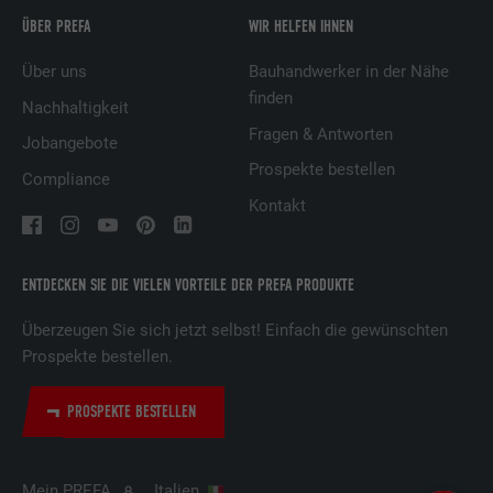
ÜBER PREFA
WIR HELFEN IHNEN
Laufzeit
2 Jahre
Über uns
Bauhandwerker in der Nähe
Verwendet vom Social-Networking-Dienst
finden
LinkedIn für die Verfolgung der
Nachhaltigkeit
Zweck
Verwendung von eingebetteten
Fragen & Antworten
Jobangebote
Dienstleistungen.
Prospekte bestellen
Compliance
Kontakt
Name
bscookie
Anbieter
LinkedIn
ENTDECKEN SIE DIE VIELEN VORTEILE DER PREFA PRODUKTE
Laufzeit
2 Jahre
Überzeugen Sie sich jetzt selbst! Einfach die gewünschten
Prospekte bestellen.
Verwendet vom Social-Networking-Dienst
LinkedIn für die Verfolgung der
PROSPEKTE BESTELLEN
Zweck
Verwendung von eingebetteten
Dienstleistungen.
Mein PREFA
Italien