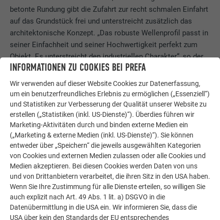
betonte Rundung gibt die Zufahrt zur recht schmalen Einfahrt
auf das Grundstück frei und unterstreicht zusätzlich das
architektonische Konzept. „Das robuste Wellenprofil passt in
seiner Einfachheit und seiner Hochwertigkeit perfekt zum
Objekt. Es unterstreicht den industriellen Charakter“, so der
INFORMATIONEN ZU COOKIES BEI PREFA
Architekt Alfred Barth. Er strebt in seiner Arbeit danach, „auf
den Ort zu reagieren“, doch er wollte keinen Aufreger vor den
Wir verwenden auf dieser Website Cookies zur Datenerfassung,
Toren der oberösterreichischen Landeshauptstadt Linz: „Das
um ein benutzerfreundliches Erlebnis zu ermöglichen („Essenziell“)
Haus soll sich in der Abfolge gut integrieren und dennoch
und Statistiken zur Verbesserung der Qualität unserer Website zu
erstellen („Statistiken (inkl. US-Dienste)“). Überdies führen wir
seine Eigenständigkeit bewahren.“
Marketing-Aktivitäten durch und binden externe Medien ein
(„Marketing & externe Medien (inkl. US-Dienste)“). Sie können
entweder über „Speichern“ die jeweils ausgewählten Kategorien
von Cookies und externen Medien zulassen oder alle Cookies und
Medien akzeptieren. Bei diesen Cookies werden Daten von uns
und von Drittanbietern verarbeitet, die ihren Sitz in den USA haben.
Wenn Sie Ihre Zustimmung für alle Dienste erteilen, so willigen Sie
auch explizit nach Art. 49 Abs. 1 lit. a) DSGVO in die
Datenübermittlung in die USA ein. Wir informieren Sie, dass die
USA über kein den Standards der EU entsprechendes