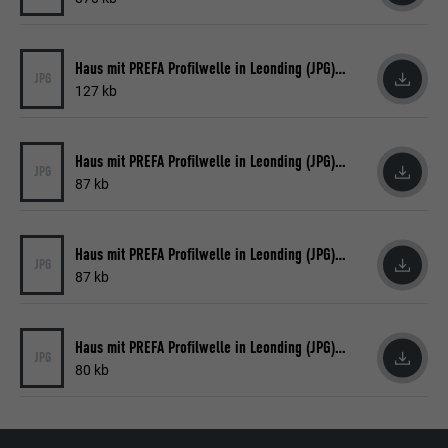
Laufzeit
Sitzung
Name
_gaexp
Speichert die vom Benutzer ausgewählte
Zweck
Haus mit PREFA Profilwelle in Leonding (JPG) © Croce & Wir
Sprach version einer Webseite.
JPG
Anbieter
Google Optimize
127 kb
Laufzeit
90 Tage
Name
lang
Haus mit PREFA Profilwelle in Leonding (JPG) © Croce & Wir
JPG
Wird testweise gesetzt, um zu prüfen, ob
87 kb
Anbieter
LinkedIn
der Browser das Setzen von Cookies
Zweck
erlaubt. Enthält keine
Laufzeit
Sitzung
Identifikationsmerkmale.
Haus mit PREFA Profilwelle in Leonding (JPG) © Croce & Wir
JPG
Eingestellt von LinkedIn, wenn eine
87 kb
Zweck
Webseite ein eingebettetes "Folgen Sie
uns"-Fenster enthält.
Haus mit PREFA Profilwelle in Leonding (JPG) © Croce & Wir
JPG
80 kb
Name
bcookie
Anbieter
LinkedIn