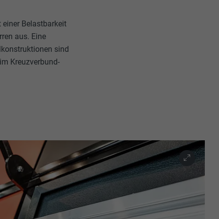
 einer Belastbarkeit
rren aus. Eine
lkonstruktionen sind
s im Kreuzverbund-
ische Daten
r Webseite.
s "Folgen Sie
etzen von