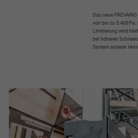
Name
Name
Das neue PREVARIO S
Anbieter
von bis zu 5.400 Pa.
Anbieter
Limitierung wird hie
Laufzeit
Laufzeit
bei höheren Schneela
System anderer Herste
Zweck
Zweck
Name
Name
Anbieter
Anbieter
Laufzeit
Laufzeit
Zweck
Zweck