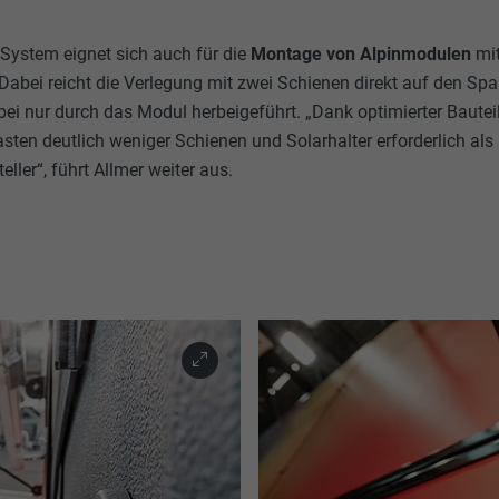
_gid
lang
ystem eignet sich auch für die
Montage von Alpinmodulen
mit
Google Universal Analytics
 Dabei reicht die Verlegung mit zwei Schienen direkt auf den Spa
ads.linkedin.com
rbei nur durch das Modul herbeigeführt. „Dank optimierter Bautei
1 Tag
Sitzung
sten deutlich weniger Schienen und Solarhalter erforderlich al
ller“, führt Allmer weiter aus.
Registriert eine eindeutige ID, die verwendet wird, um statist
Speichert die vom Benutzer ausgewählte Sprach version eine
dazu, wieder Besucher die Website nutzt, zu generieren.
lang
_gaexp
LinkedIn
Google Optimize
Sitzung
90 Tage
Eingestellt von LinkedIn, wenn eine Webseite ein eingebettete
Wird testweise gesetzt, um zu prüfen, ob der Browser das S
uns"-Fenster enthält.
Cookies erlaubt. Enthält keine Identifikationsmerkmale.