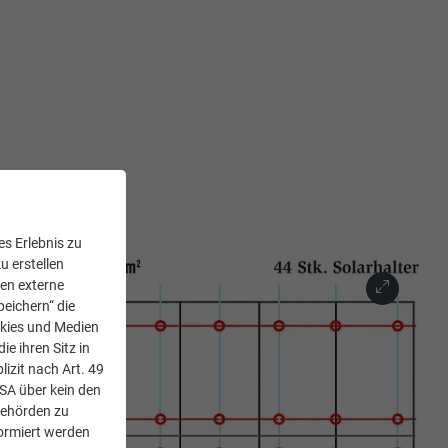
s Erlebnis zu
u erstellen
den externe
peichern“ die
okies und Medien
e ihren Sitz in
lizit nach Art. 49
USA über kein den
Behörden zu
ormiert werden