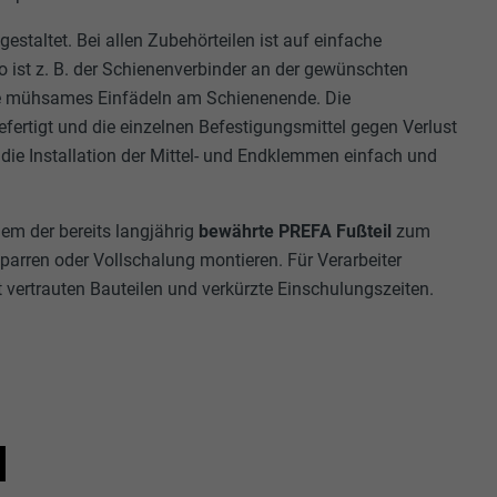
rimento alle
h
gestaltet. Bei allen Zubehörteilen ist auf einfache
 pagina che si
 ist z. B. der Schienenverbinder an der gewünschten
ere
ittanbietern)
ohne mühsames Einfädeln am Schienenende. Die
er Websites
rtigt und die einzelnen Befestigungsmittel gegen Verlust
te von
 die Installation der Mittel- und Endklemmen einfach und
ische Daten
m der bereits langjährig
bewährte PREFA Fußteil
zum
Sparren oder Vollschalung montieren. Für Verarbeiter
vertrauten Bauteilen und verkürzte Einschulungszeiten.
ne opt-in dei
ie che sono
zugten
,
sse pro Seite
ate
e SafeSearch-
N