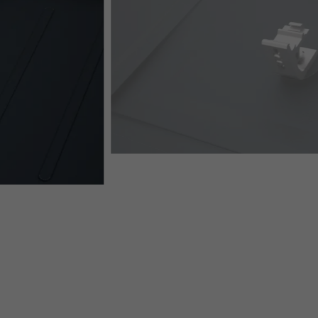
PREVARIO 3.S AUF PREFA DACHPLATTE R.16