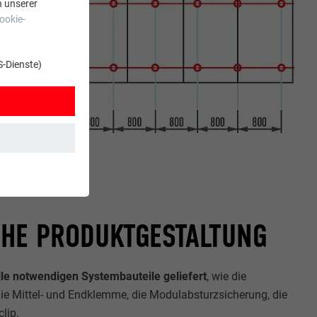
n unserer
ookie-
S-Dienste)
t. Dadurch ist
HE PRODUKTGESTALTUNG
lle notwendigen Systembauteile geliefert
, wie die
zt wird.
ie Mittel- und Endklemme, die Modulabsturzsicherung, die
clip.