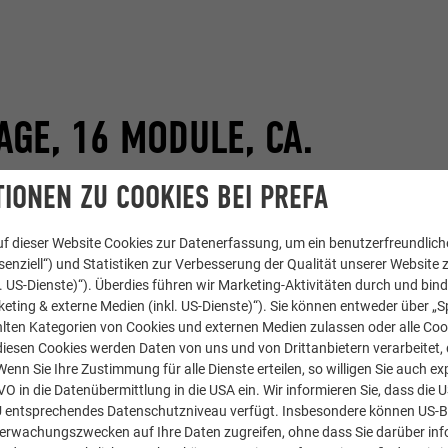
GE, 16 MODULE, CA.
IONEN ZU COOKIES BEI PREFA
f dieser Website Cookies zur Datenerfassung, um ein benutzerfreundliche
enziell“) und Statistiken zur Verbesserung der Qualität unserer Website z
kl. US-Dienste)“). Überdies führen wir Marketing-Aktivitäten durch und bin
eting & externe Medien (inkl. US-Dienste)“). Sie können entweder über „S
lten Kategorien von Cookies und externen Medien zulassen oder alle Co
diesen Cookies werden Daten von uns und von Drittanbietern verarbeitet, di
nn Sie Ihre Zustimmung für alle Dienste erteilen, so willigen Sie auch exp
GVO in die Datenübermittlung in die USA ein. Wir informieren Sie, dass die 
U entsprechendes Datenschutzniveau verfügt. Insbesondere können US-
berwachungszwecken auf Ihre Daten zugreifen, ohne dass Sie darüber inf