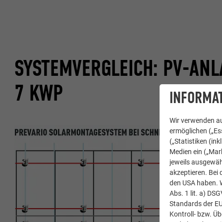
SYSTEMVERGLEICH: PV-ANLA
7 KWP
INFORMAT
Wir verwenden au
ermöglichen („Ess
(„Statistiken (in
Medien ein („Mark
jeweils ausgewäh
akzeptieren. Bei 
den USA haben. We
Abs. 1 lit. a) DS
Standards der E
Kontroll- bzw. Ü