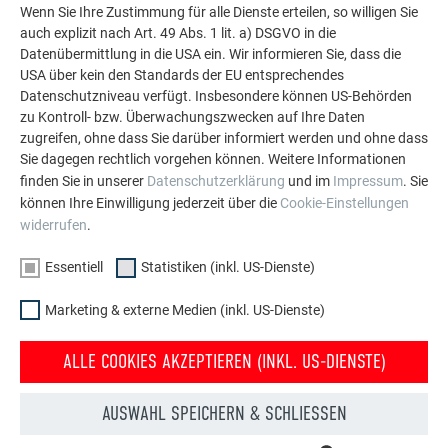
Wenn Sie Ihre Zustimmung für alle Dienste erteilen, so willigen Sie
auch explizit nach Art. 49 Abs. 1 lit. a) DSGVO in die
Datenübermittlung in die USA ein. Wir informieren Sie, dass die
USA über kein den Standards der EU entsprechendes
Datenschutzniveau verfügt. Insbesondere können US-Behörden
zu Kontroll- bzw. Überwachungszwecken auf Ihre Daten
zugreifen, ohne dass Sie darüber informiert werden und ohne dass
Sie dagegen rechtlich vorgehen können. Weitere Informationen
finden Sie in unserer
Datenschutzerklärung
und im
Impressum
. Sie
können Ihre Einwilligung jederzeit über die
Cookie-Einstellungen
widerrufen
.
Essentiell
Statistiken (inkl. US-Dienste)
Marketing & externe Medien (inkl. US-Dienste)
ALLE COOKIES AKZEPTIEREN (INKL. US-DIENSTE)
Ihr Haus im PREFA-Look
AUSWAHL SPEICHERN & SCHLIESSEN
Wir zeigen Ihnen anhand einer Fotomontage, wie schön Ihr