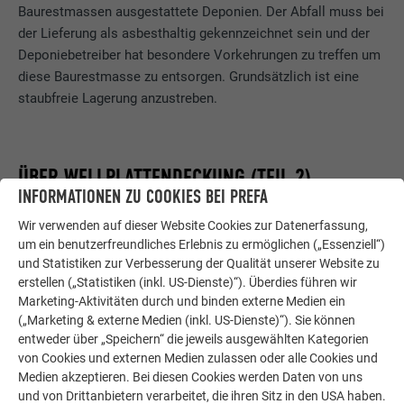
Baurestmassen ausgestattete Deponien. Der Abfall muss bei
der Lieferung als asbesthaltig gekennzeichnet sein und der
Deponiebetreiber hat besondere Vorkehrungen zu treffen um
diese Baurestmasse zu entsorgen. Grundsätzlich ist eine
staubfreie Lagerung anzustreben.
ÜBER WELLPLATTENDECKUNG (TEIL 2)
INFORMATIONEN ZU COOKIES BEI PREFA
Wir verwenden auf dieser Website Cookies zur Datenerfassung,
Leitfaden für den Umgang mit Asbestzement
PDF
um ein benutzerfreundliches Erlebnis zu ermöglichen („Essenziell“)
182 kb
und Statistiken zur Verbesserung der Qualität unserer Website zu
erstellen („Statistiken (inkl. US-Dienste)“). Überdies führen wir
Marketing-Aktivitäten durch und binden externe Medien ein
(„Marketing & externe Medien (inkl. US-Dienste)“). Sie können
entweder über „Speichern“ die jeweils ausgewählten Kategorien
ZURÜCK ZUR ÜBERSICHT
von Cookies und externen Medien zulassen oder alle Cookies und
Medien akzeptieren. Bei diesen Cookies werden Daten von uns
und von Drittanbietern verarbeitet, die ihren Sitz in den USA haben.