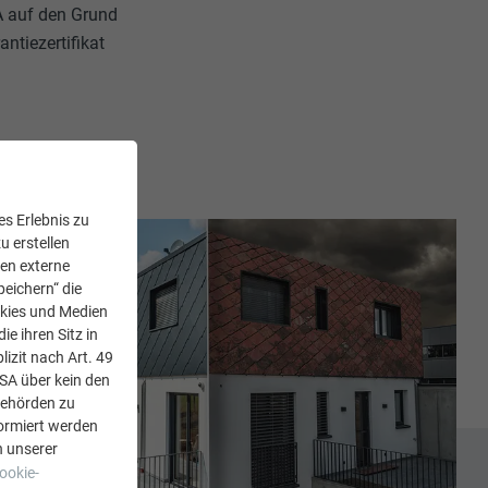
A auf den Grund
ntiezertifikat
s Erlebnis zu
u erstellen
den externe
peichern“ die
okies und Medien
e ihren Sitz in
lizit nach Art. 49
USA über kein den
Behörden zu
ormiert werden
n unserer
ookie-