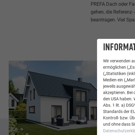
PREFA Dach oder Fas
gehen, die Referenz-
beantragen. Viel Spa
INFORMAT
Wir verwenden au
ermöglichen („Ess
(„Statistiken (in
Medien ein („Mark
jeweils ausgewäh
akzeptieren. Bei 
den USA haben. We
Abs. 1 lit. a) DS
Standards der E
Kontroll- bzw. Ü
und ohne dass Si
Datenschutzerkl