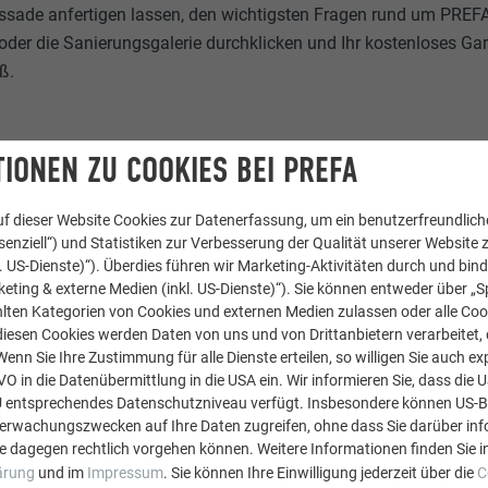
sade anfertigen lassen, den wichtigsten Fragen rund um PREF
 oder die Sanierungsgalerie durchklicken und Ihr kostenloses Gara
ß.
IONEN ZU COOKIES BEI PREFA
f dieser Website Cookies zur Datenerfassung, um ein benutzerfreundliche
enziell“) und Statistiken zur Verbesserung der Qualität unserer Website z
kl. US-Dienste)“). Überdies führen wir Marketing-Aktivitäten durch und bin
eting & externe Medien (inkl. US-Dienste)“). Sie können entweder über „S
lten Kategorien von Cookies und externen Medien zulassen oder alle Co
diesen Cookies werden Daten von uns und von Drittanbietern verarbeitet, di
nn Sie Ihre Zustimmung für alle Dienste erteilen, so willigen Sie auch exp
GVO in die Datenübermittlung in die USA ein. Wir informieren Sie, dass die 
U entsprechendes Datenschutzniveau verfügt. Insbesondere können US-
berwachungszwecken auf Ihre Daten zugreifen, ohne dass Sie darüber inf
e dagegen rechtlich vorgehen können. Weitere Informationen finden Sie i
ärung
und im
Impressum
. Sie können Ihre Einwilligung jederzeit über die
C