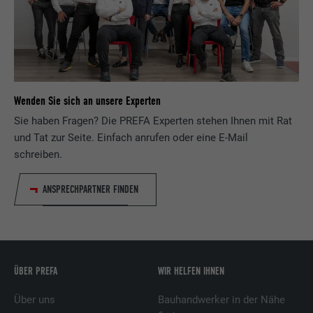
Wird von Pinterest verwendet, um die
Zweck
Nutzung der Dienste zu verfolgen.
Name
__cfduid
Wenden Sie sich an unsere Experten
Anbieter
Adsymptotic.com
Sie haben Fragen? Die PREFA Experten stehen Ihnen mit Rat
und Tat zur Seite. Einfach anrufen oder eine E-Mail
Laufzeit
1 Monat
schreiben.
Cookie, der verwendet wird, um einzelne
ANSPRECHPARTNER FINDEN
Clients hinter einer gemeinsamen IP-
Zweck
Adresse zu identifizieren und
Sicherheitseinstellungen auf Client-Basis
anzuwenden.
ÜBER PREFA
WIR HELFEN IHNEN
Name
U
Über uns
Bauhandwerker in der Nähe