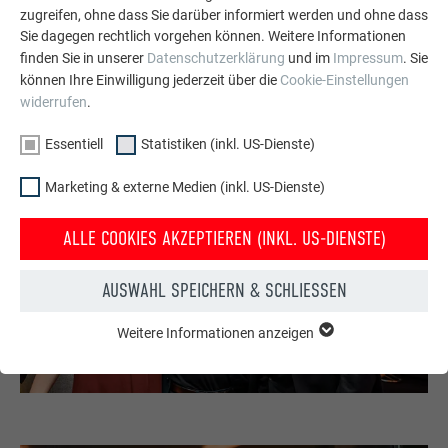
zugreifen, ohne dass Sie darüber informiert werden und ohne dass
Sie dagegen rechtlich vorgehen können. Weitere Informationen
finden Sie in unserer
Datenschutzerklärung
und im
Impressum
. Sie
können Ihre Einwilligung jederzeit über die
Cookie-Einstellungen
widerrufen
.
Essentiell
Statistiken (inkl. US-Dienste)
Marketing & externe Medien (inkl. US-Dienste)
ALLE COOKIES AKZEPTIEREN (INKL. US-DIENSTE)
AUSWAHL SPEICHERN & SCHLIESSEN
Weitere Informationen anzeigen
ESSENTIELL
Cookies der Gruppe "Essenziell" werden für grundlegende
Funktionen der Website benötigt. Dadurch ist gewährleistet,
dass die Website einwandfrei funktioniert.
Cookie-Informationen anzeigen
Name
PHPSESSID