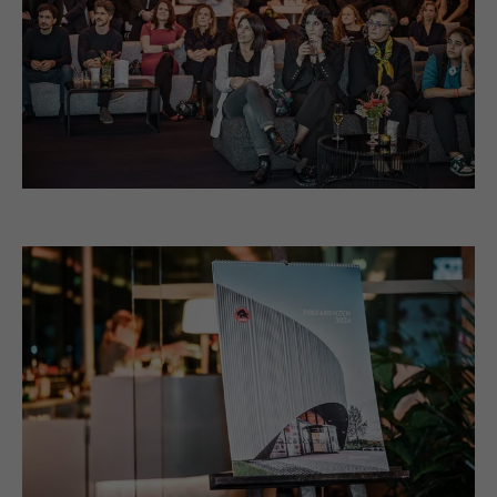
Anbieter
LinkedIn
Laufzeit
29 Tage
Wird verwendet, um Besucher auf
mehreren Webseiten zu verfolgen, um
Zweck
relevante Werbung basierend auf den
Präferenzen des Besuchers zu
präsentieren.
Name
lidc
Anbieter
LinkedIn
Laufzeit
1 Tag
Verwendet vom Social-Networking-Dienst
LinkedIn für die Verfolgung der
Zweck