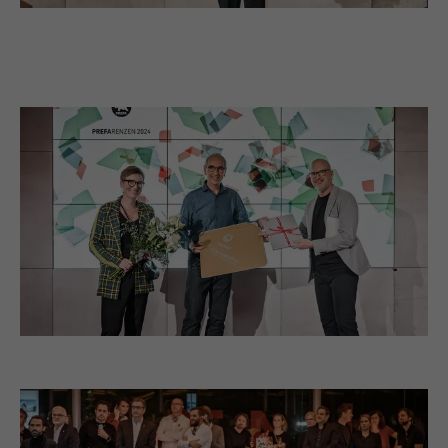
Verwendet vom Social-Networking-Dienst
LinkedIn für die Verfolgung der
Zweck
Verwendung von eingebetteten
Dienstleistungen.
Name
bscookie
Anbieter
LinkedIn
Laufzeit
2 Jahre
Verwendet vom Social-Networking-Dienst
LinkedIn für die Verfolgung der
Zweck
Verwendung von eingebetteten
Dienstleistungen.
Name
UserMatchHistory