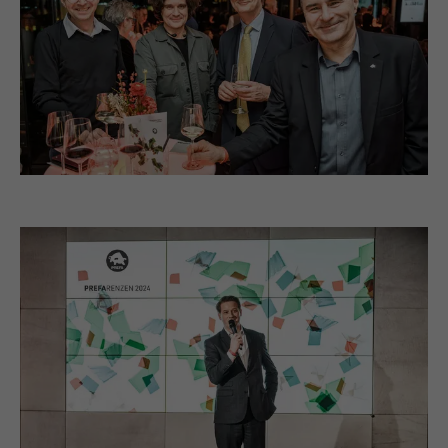
Speichert die vom Benutzer ausgewählte
Zweck
Sprach version einer Webseite.
Anbieter
Google Optimize
Laufzeit
90 Tage
Name
lang
Wird testweise gesetzt, um zu prüfen, ob
Anbieter
LinkedIn
der Browser das Setzen von Cookies
Zweck
erlaubt. Enthält keine
Laufzeit
Sitzung
Identifikationsmerkmale.
Eingestellt von LinkedIn, wenn eine
Zweck
Webseite ein eingebettetes "Folgen Sie
uns"-Fenster enthält.
Name
bcookie
Anbieter
LinkedIn
Laufzeit
2 Jahre