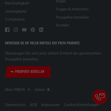
finden
Anbieter
Adsymptotic.com
Nachhaltigkeit
Fragen & Antworten
Jobangebote
Laufzeit
3 Monate
Prospekte bestellen
Compliance
Zweck
Browser ID-Cookie
Kontakt
Name
li_sugr
ENTDECKEN SIE DIE VIELEN VORTEILE DER PREFA PRODUKTE
Anbieter
LinkedIn
Überzeugen Sie sich jetzt selbst! Einfach die gewünschten
Prospekte bestellen.
Laufzeit
3 Monate
PROSPEKTE BESTELLEN
Zweck
Browser ID-Cookie
Mein PREFA
Italien
Name
GPS
Anbieter
YouTube
Datenschutz
AGB
Impressum
Cookie-Einstellungen