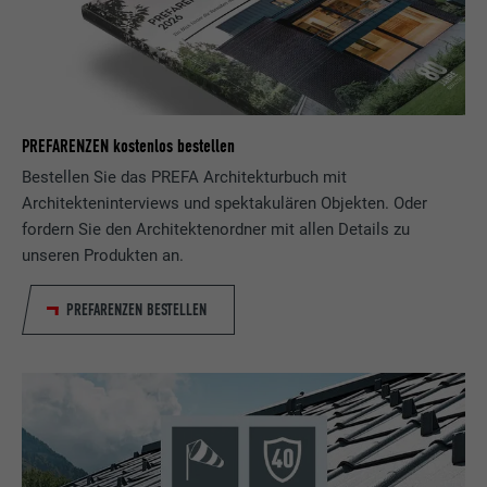
Wird von Facebook genutzt, um eine Reihe
von Werbeprodukten anzuzeigen, zum
Zweck
Beispiel Echtzeitgebote dritter
Werbetreibender.
PREFARENZEN kostenlos bestellen
Bestellen Sie das PREFA Architekturbuch mit
Name
fr
Architekteninterviews und spektakulären Objekten. Oder
fordern Sie den Architektenordner mit allen Details zu
Anbieter
Facebook
unseren Produkten an.
Laufzeit
3 Monate
PREFARENZEN BESTELLEN
Wird von Facebook genutzt, um eine Reihe
von Werbeprodukten anzuzeigen, zum
Zweck
Beispiel Echtzeitgebote dritter
Werbetreibender.
Name
IDE