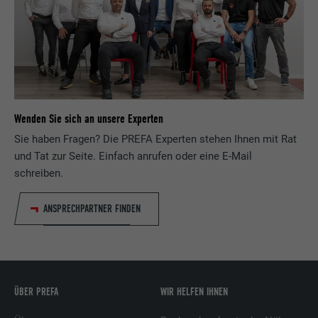
Laufzeit
3 Monate
Wird von Facebook genutzt, um eine Reihe
von Werbeprodukten anzuzeigen, zum
Zweck
Beispiel Echtzeitgebote dritter
Werbetreibender.
Wenden Sie sich an unsere Experten
Sie haben Fragen? Die PREFA Experten stehen Ihnen mit Rat
und Tat zur Seite. Einfach anrufen oder eine E-Mail
Name
IDE
schreiben.
Anbieter
doubleclick.net
ANSPRECHPARTNER FINDEN
Laufzeit
1 Jahr
Verwendet von Google DoubleClick, um die
Handlungen des Benutzers auf der
Webseite nach der Anzeige oder dem
ÜBER PREFA
WIR HELFEN IHNEN
Klicken auf eine der Anzeigen des Anbieters
Zweck
zu registrieren und zu melden, mit dem