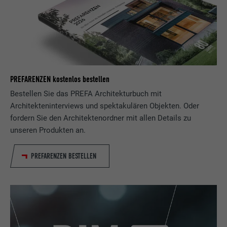
Name
lidc
Anbieter
LinkedIn
PREFARENZEN kostenlos bestellen
Laufzeit
1 Tag
Bestellen Sie das PREFA Architekturbuch mit
Verwendet vom Social-Networking-Dienst
Architekteninterviews und spektakulären Objekten. Oder
LinkedIn für die Verfolgung der
fordern Sie den Architektenordner mit allen Details zu
Zweck
Verwendung von eingebetteten
unseren Produkten an.
Dienstleistungen
PREFARENZEN BESTELLEN
Name
lissc
Anbieter
LinkedIn
Laufzeit
1 Jahr