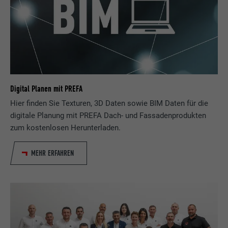
Wird verwendet, um sicherzustellen, dass
Zweck
das richtige SameSite-Attribut für alle
Cookies in diesem Browser vorhanden ist
Name
_fbp
Digital Planen mit PREFA
Anbieter
Facebook
Hier finden Sie Texturen, 3D Daten sowie BIM Daten für die
Laufzeit
3 Monate
digitale Planung mit PREFA Dach- und Fassadenprodukten
zum kostenlosen Herunterladen.
Wird von Facebook genutzt, um eine Reihe
von Werbeprodukten anzuzeigen, zum
MEHR ERFAHREN
Zweck
Beispiel Echtzeitgebote dritter
Werbetreibender.
Name
fr
Anbieter
Facebook