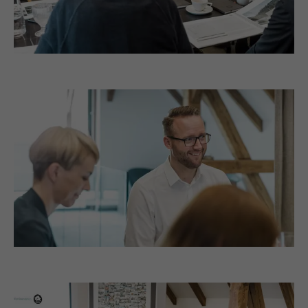
und ob der Google SafeSearch-Filter
Anbieter
Google Universal Analytics
aktiviert sein soll.
Laufzeit
1 Tag
Name
lang
Registriert eine eindeutige ID, die verwendet
Zweck
wird, um statistische Daten dazu, wieder
Anbieter
ads.linkedin.com
Besucher die Website nutzt, zu generieren.
Laufzeit
Sitzung
Name
_gaexp
Speichert die vom Benutzer ausgewählte
Zweck
Sprach version einer Webseite.
Anbieter
Google Optimize
Laufzeit
90 Tage
Name
lang
Wird testweise gesetzt, um zu prüfen, ob
Anbieter
LinkedIn
der Browser das Setzen von Cookies
Zweck
erlaubt. Enthält keine
Laufzeit
Sitzung
Identifikationsmerkmale.