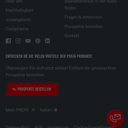
Über uns
Bauhandwerker in der Nähe
Zweck der Messung der Wirksamkeit einer
finden
Nachhaltigkeit
Werbung und der Anzeige zielgerichteter
Fragen & Antworten
Werbung für den Benutzer.
Jobangebote
Prospekte bestellen
Compliance
Kontakt
Name
_pin_unauth
Anbieter
Pinterest
ENTDECKEN SIE DIE VIELEN VORTEILE DER PREFA PRODUKTE
Laufzeit
1 Jahr
Überzeugen Sie sich jetzt selbst! Einfach die gewünschten
Prospekte bestellen.
Wird von Pinterest verwendet, um die
Zweck
Nutzung der Dienste zu verfolgen.
PROSPEKTE BESTELLEN
Name
__cfduid
Mein PREFA
Italien
Anbieter
Adsymptotic.com
Datenschutz
AGB
Impressum
Cookie-Einstellungen
Laufzeit
1 Monat