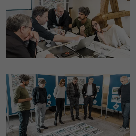
Eingestellt von LinkedIn, wenn eine
Zweck
Webseite ein eingebettetes "Folgen Sie
uns"-Fenster enthält.
Name
bcookie
Anbieter
LinkedIn
Laufzeit
2 Jahre
Verwendet vom Social-Networking-Dienst
LinkedIn für die Verfolgung der
Zweck
Verwendung von eingebetteten
Dienstleistungen.
Name
bscookie
Anbieter
LinkedIn