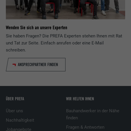
Laufzeit
3 Monate
Wird von Facebook genutzt, um eine Reihe
von Werbeprodukten anzuzeigen, zum
Zweck
Wenden Sie sich an unsere Experten
Beispiel Echtzeitgebote dritter
Werbetreibender.
Sie haben Fragen? Die PREFA Experten stehen Ihnen mit Rat
und Tat zur Seite. Einfach anrufen oder eine E-Mail
schreiben.
Name
IDE
ANSPRECHPARTNER FINDEN
Anbieter
doubleclick.net
Laufzeit
1 Jahr
Verwendet von Google DoubleClick, um die
ÜBER PREFA
WIR HELFEN IHNEN
Handlungen des Benutzers auf der
Webseite nach der Anzeige oder dem
Über uns
Bauhandwerker in der Nähe
Klicken auf eine der Anzeigen des Anbieters
Zweck
finden
Nachhaltigkeit
zu registrieren und zu melden, mit dem
Zweck der Messung der Wirksamkeit einer
Fragen & Antworten
Jobangebote