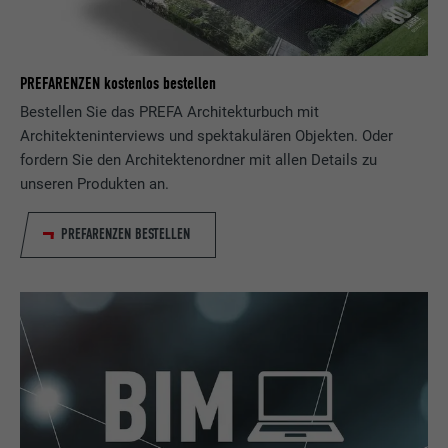
Name
lidc
Anbieter
LinkedIn
PREFARENZEN kostenlos bestellen
Bestellen Sie das PREFA Architekturbuch mit
Laufzeit
1 Tag
Architekteninterviews und spektakulären Objekten. Oder
fordern Sie den Architektenordner mit allen Details zu
Verwendet vom Social-Networking-Dienst
unseren Produkten an.
LinkedIn für die Verfolgung der
Zweck
Verwendung von eingebetteten
Dienstleistungen
PREFARENZEN BESTELLEN
Name
lissc
Anbieter
LinkedIn
Laufzeit
1 Jahr
Wird verwendet, um sicherzustellen, dass