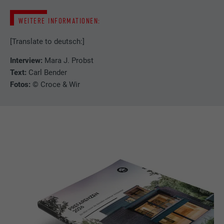
Laufzeit
2 Jahre
WEITERE INFORMATIONEN:
Verwendet vom Social-Networking-Dienst
LinkedIn für die Verfolgung der
[Translate to deutsch:]
Zweck
Verwendung von eingebetteten
Dienstleistungen.
Interview:
Mara J. Probst
Text:
Carl Bender
Fotos:
© Croce & Wir
Name
UserMatchHistory
Anbieter
LinkedIn
Laufzeit
29 Tage
Wird verwendet, um Besucher auf
mehreren Webseiten zu verfolgen, um
Zweck
relevante Werbung basierend auf den
Präferenzen des Besuchers zu
präsentieren.