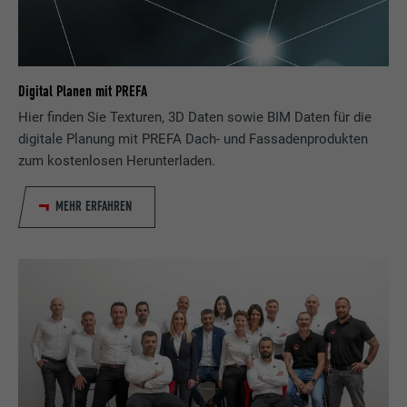
Zweck
das richtige SameSite-Attribut für alle
Cookies in diesem Browser vorhanden ist
Name
_fbp
Digital Planen mit PREFA
Hier finden Sie Texturen, 3D Daten sowie BIM Daten für die
Anbieter
Facebook
digitale Planung mit PREFA Dach- und Fassadenprodukten
zum kostenlosen Herunterladen.
Laufzeit
3 Monate
MEHR ERFAHREN
Wird von Facebook genutzt, um eine Reihe
von Werbeprodukten anzuzeigen, zum
Zweck
Beispiel Echtzeitgebote dritter
Werbetreibender.
Name
fr
Anbieter
Facebook