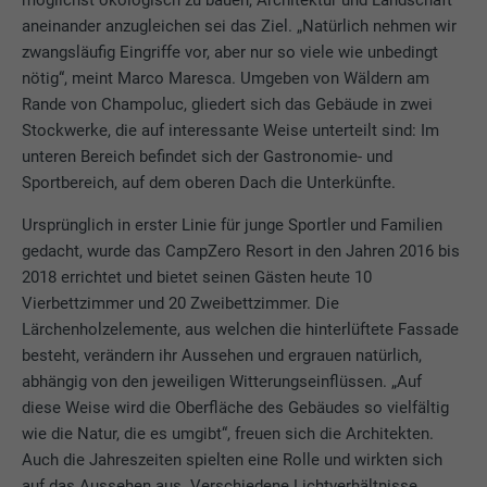
möglichst ökologisch zu bauen, Architektur und Landschaft
aneinander anzugleichen sei das Ziel. „Natürlich nehmen wir
zwangsläufig Eingriffe vor, aber nur so viele wie unbedingt
nötig“, meint Marco Maresca. Umgeben von Wäldern am
Rande von Champoluc, gliedert sich das Gebäude in zwei
Stockwerke, die auf interessante Weise unterteilt sind: Im
unteren Bereich befindet sich der Gastronomie- und
Sportbereich, auf dem oberen Dach die Unterkünfte.
Ursprünglich in erster Linie für junge Sportler und Familien
gedacht, wurde das CampZero Resort in den Jahren 2016 bis
2018 errichtet und bietet seinen Gästen heute 10
Vierbettzimmer und 20 Zweibettzimmer. Die
Lärchenholzelemente, aus welchen die hinterlüftete Fassade
besteht, verändern ihr Aussehen und ergrauen natürlich,
abhängig von den jeweiligen Witterungseinflüssen. „Auf
diese Weise wird die Oberfläche des Gebäudes so vielfältig
wie die Natur, die es umgibt“, freuen sich die Architekten.
Auch die Jahreszeiten spielten eine Rolle und wirkten sich
auf das Aussehen aus. Verschiedene Lichtverhältnisse,