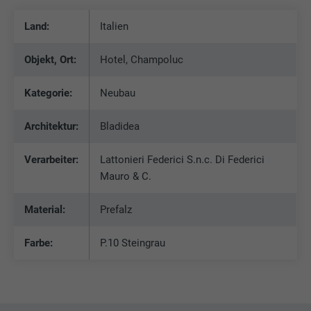
Zweck
Webseite ein eingebettetes "Folgen Sie
uns"-Fenster enthält.
Land:
Italien
Objekt, Ort:
Hotel, Champoluc
Name
bcookie
Kategorie:
Neubau
Anbieter
LinkedIn
Architektur:
Bladidea
Laufzeit
2 Jahre
Verarbeiter:
Lattonieri Federici S.n.c. Di Federici
Verwendet vom Social-Networking-Dienst
LinkedIn für die Verfolgung der
Mauro & C.
Zweck
Verwendung von eingebetteten
Dienstleistungen.
Material:
Prefalz
Farbe:
P.10 Steingrau
Name
bscookie
Anbieter
LinkedIn