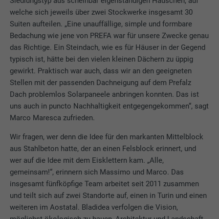
Siedlungstyp aus scheinbar eigenständigen Häuschen, auf
welche sich jeweils über zwei Stockwerke insgesamt 30
Suiten aufteilen. „Eine unauffällige, simple und formbare
Bedachung wie jene von PREFA war für unsere Zwecke genau
das Richtige. Ein Steindach, wie es für Häuser in der Gegend
typisch ist, hätte bei den vielen kleinen Dächern zu üppig
gewirkt. Praktisch war auch, dass wir an den geeigneten
Stellen mit der passenden Dachneigung auf dem Prefalz
Dach problemlos Solarpaneele anbringen konnten. Das ist
uns auch in puncto Nachhaltigkeit entgegengekommen“, sagt
Marco Maresca zufrieden.
Wir fragen, wer denn die Idee für den markanten Mittelblock
aus Stahlbeton hatte, der an einen Felsblock erinnert, und
wer auf die Idee mit dem Eisklettern kam. „Alle,
gemeinsam!“, erinnern sich Massimo und Marco. Das
insgesamt fünfköpfige Team arbeitet seit 2011 zusammen
und teilt sich auf zwei Standorte auf, einen in Turin und einen
weiteren im Aostatal. Bladidea verfolgen die Vision,