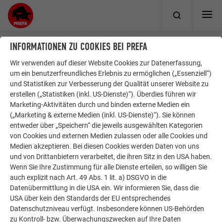
INFORMATIONEN ZU COOKIES BEI PREFA
Wir verwenden auf dieser Website Cookies zur Datenerfassung,
um ein benutzerfreundliches Erlebnis zu ermöglichen („Essenziell“)
und Statistiken zur Verbesserung der Qualität unserer Website zu
erstellen („Statistiken (inkl. US-Dienste)“). Überdies führen wir
ÜBER PREFA
WIR HELFEN IHNEN
Marketing-Aktivitäten durch und binden externe Medien ein
(„Marketing & externe Medien (inkl. US-Dienste)“). Sie können
Über uns
Bauhandwerker in der Nähe
entweder über „Speichern“ die jeweils ausgewählten Kategorien
finden
Nachhaltigkeit
von Cookies und externen Medien zulassen oder alle Cookies und
Fragen & Antworten
Jobangebote
Medien akzeptieren. Bei diesen Cookies werden Daten von uns
und von Drittanbietern verarbeitet, die ihren Sitz in den USA haben.
Prospekte bestellen
Compliance
Wenn Sie Ihre Zustimmung für alle Dienste erteilen, so willigen Sie
Kontakt
auch explizit nach Art. 49 Abs. 1 lit. a) DSGVO in die
Datenübermittlung in die USA ein. Wir informieren Sie, dass die
USA über kein den Standards der EU entsprechendes
ENTDECKEN SIE DIE VIELEN VORTEILE DER PREFA PRODUKTE
Datenschutzniveau verfügt. Insbesondere können US-Behörden
zu Kontroll- bzw. Überwachungszwecken auf Ihre Daten