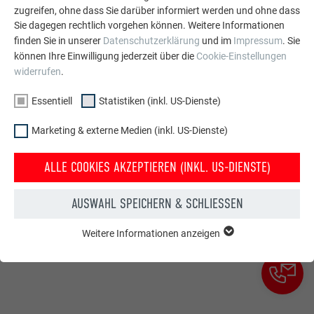
Überzeugen Sie sich jetzt selbst! Einfach die gewünschten
zugreifen, ohne dass Sie darüber informiert werden und ohne dass
Prospekte bestellen.
Sie dagegen rechtlich vorgehen können. Weitere Informationen
finden Sie in unserer
Datenschutzerklärung
und im
Impressum
. Sie
können Ihre Einwilligung jederzeit über die
Cookie-Einstellungen
PROSPEKTE BESTELLEN
widerrufen
.
Essentiell
Statistiken (inkl. US-Dienste)
Mein PREFA
Italien
Marketing & externe Medien (inkl. US-Dienste)
Datenschutz
AGB
Impressum
Cookie-Einstellungen
ALLE COOKIES AKZEPTIEREN (INKL. US-DIENSTE)
AUSWAHL SPEICHERN & SCHLIESSEN
Weitere Informationen anzeigen
ESSENTIELL
Cookies der Gruppe "Essenziell" werden für grundlegende
Funktionen der Website benötigt. Dadurch ist gewährleistet,
dass die Website einwandfrei funktioniert.
Cookie-Informationen anzeigen
Name
PHPSESSID