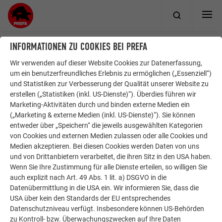
INFORMATIONEN ZU COOKIES BEI PREFA
Wir verwenden auf dieser Website Cookies zur Datenerfassung,
ÜBER PREFA
WIR HELFEN IHNEN
um ein benutzerfreundliches Erlebnis zu ermöglichen („Essenziell“)
und Statistiken zur Verbesserung der Qualität unserer Website zu
Über uns
Bauhandwerker in der Nähe
erstellen („Statistiken (inkl. US-Dienste)“). Überdies führen wir
finden
Nachhaltigkeit
Marketing-Aktivitäten durch und binden externe Medien ein
Fragen & Antworten
Jobangebote
(„Marketing & externe Medien (inkl. US-Dienste)“). Sie können
entweder über „Speichern“ die jeweils ausgewählten Kategorien
Prospekte bestellen
Compliance
von Cookies und externen Medien zulassen oder alle Cookies und
Kontakt
Medien akzeptieren. Bei diesen Cookies werden Daten von uns
und von Drittanbietern verarbeitet, die ihren Sitz in den USA haben.
Wenn Sie Ihre Zustimmung für alle Dienste erteilen, so willigen Sie
ENTDECKEN SIE DIE VIELEN VORTEILE DER PREFA PRODUKTE
auch explizit nach Art. 49 Abs. 1 lit. a) DSGVO in die
Datenübermittlung in die USA ein. Wir informieren Sie, dass die
Überzeugen Sie sich jetzt selbst! Einfach die gewünschten
USA über kein den Standards der EU entsprechendes
Prospekte bestellen.
Datenschutzniveau verfügt. Insbesondere können US-Behörden
zu Kontroll- bzw. Überwachungszwecken auf Ihre Daten