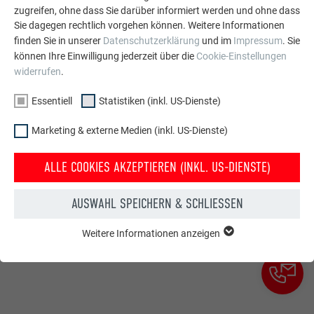
zugreifen, ohne dass Sie darüber informiert werden und ohne dass
PROSPEKTE BESTELLEN
Sie dagegen rechtlich vorgehen können. Weitere Informationen
finden Sie in unserer
Datenschutzerklärung
und im
Impressum
. Sie
können Ihre Einwilligung jederzeit über die
Cookie-Einstellungen
Mein PREFA
Italien
widerrufen
.
Essentiell
Statistiken (inkl. US-Dienste)
Datenschutz
AGB
Impressum
Cookie-Einstellungen
Marketing & externe Medien (inkl. US-Dienste)
ALLE COOKIES AKZEPTIEREN (INKL. US-DIENSTE)
AUSWAHL SPEICHERN & SCHLIESSEN
Weitere Informationen anzeigen
ESSENTIELL
Cookies der Gruppe "Essenziell" werden für grundlegende
Funktionen der Website benötigt. Dadurch ist gewährleistet,
dass die Website einwandfrei funktioniert.
Cookie-Informationen anzeigen
Name
PHPSESSID